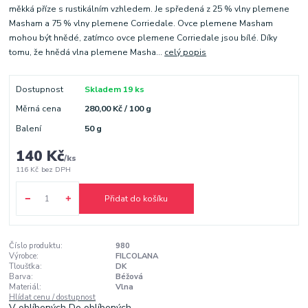
měkká příze s rustikálním vzhledem. Je spředená z 25 % vlny plemene
Masham a 75 % vlny plemene Corriedale. Ovce plemene Masham
mohou být hnědé, zatímco ovce plemene Corriedale jsou bílé. Díky
tomu, že hnědá vlna plemene Masha...
celý popis
Dostupnost
Skladem 19 ks
Měrná cena
280,00 Kč / 100 g
Balení
50 g
140 Kč
/
ks
116 Kč
bez DPH
Přidat do košíku
Číslo produktu:
980
Výrobce:
FILCOLANA
Tloušťka:
DK
Barva:
Béžová
Materiál:
Vlna
Hlídat cenu / dostupnost
V oblíbených
Do oblíbených