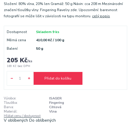
Složení: 80% vlna, 20% len Gramáž: 50 g Návin: cca 208 m Mezinárodní
značení tloušťky vlny: Fingering Ravelry zde. Upozornění: barevnost
fotografií se může lišit v závislosti na typu monitoru.
celý popis
Dostupnost
Skladem 9 ks
Měrná cena
410,00 Kč / 100 g
Balení
50 g
205 Kč
/
ks
169 Kč
bez DPH
Přidat do košíku
Výrobce:
ISAGER
Tloušťka:
Fingering
Barva:
Cihlová
Materiál:
Vlna
Hlídat cenu / dostupnost
V oblíbených
Do oblíbených