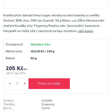
Kvalitní příze dánské firmy Isager vhodná na letní halenky a svetříky.
Složení: 80% vlna, 20% len Gramáž: 50 g Návin: cca 208 m Mezinárodní
značení tloušťky vlny: Fingering Ravelry zde. Upozornění: barevnost
fotografií se může lišit v závislosti na typu monitoru.
celý popis
Dostupnost
Skladem 3 ks
Měrná cena
410,00 Kč / 100 g
Balení
50 g
205 Kč
/
ks
169 Kč
bez DPH
Přidat do košíku
Výrobce:
ISAGER
Tloušťka:
Fingering
Barva:
Černá