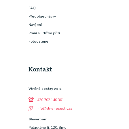
FAQ
Předobjednávky
Navíjení
Praní a údržba přízí
Fotogalerie
Kontakt
Vlněné sestry v.o.s.
+420 702 140 301
info@vlnenesestry.cz
Showroom
Palackého tř. 120, Brno