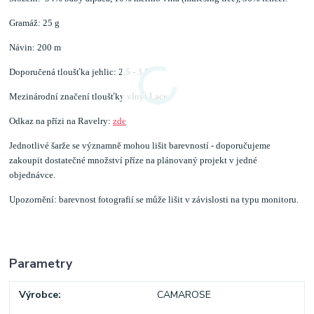
Gramáž: 25 g
Návin: 200 m
Doporučená tloušťka jehlic: 2,5 - 3,5
Mezinárodní značení tloušťky vlny: Lace
Odkaz na přízi na Ravelry:
zde
Jednotlivé šarže se významně mohou lišit barevností - doporučujeme
zakoupit dostatečné množství příze na plánovaný projekt v jedné
objednávce.
Upozornění: barevnost fotografií se může lišit v závislosti na typu monitoru.
Parametry
Výrobce
CAMAROSE