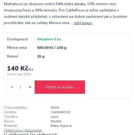
Midnatssol je úžasnou směsí 54% baby alpaky, 10% merino vlny
(mulesing free) a 36% tencelu. Pro CaMaRose je příze spřádána v
rodinné italské přádelně, s ohledem na dobré zacházení jak s životním
prostředím, tak se zvířaty. Merino vlna ...
celý popis
Dostupnost
Skladem 5 ks
Měrná cena
560,00 Kč / 100 g
Balení
25 g
140 Kč
/
ks
116 Kč
bez DPH
Přidat do košíku
Číslo produktu:
9508
Výrobce:
CAMAROSE
Tloušťka:
Lace
Barva:
Modrá
Materiál:
Baby Alpaca
Hlídat cenu / dostupnost
V oblíbených
Do oblíbených