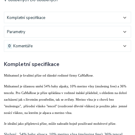
Kompletní specifikace
Parametry
0
Komentáře
Kompletní specifikace
Midnatssol je kvalitní příze od dánské rodinné firmy CaMaRose.
Midnatssol je úžasnou směsí 54% baby alpaky, 10% merino vlny (mulesing free) a 36%
tencelu. Pro CaMaRose je příze spřádána v rodinné italské přádelně, s ohledem na dobré
zacházení jak s životním prostředím, tak se zvířaty. Merino vlna je z chovů bez
"mulesingu", přírodní vlánko "tencel" (rozdrcené dřevité vlákno) je použito jako jemné
nosící vlákno, na kterém je alpaca a merino vlna.
Je ideální jako přípletová příze, může nahradit hojně používané mohérové příze.
Složení: 54% baby alpaca, 10% merino vlna (mulesing free), 36% tencel.