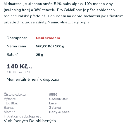
Midnatssol je úžasnou směsí 54% baby alpaky, 10% merino vlny
(mulesing free) a 36% tencelu. Pro CaMaRose je příze spřádána v
rodinné italské přádelně, s ohledem na dobré zacházení jak s životním
prostředím, tak se zvířaty. Merino vlna ...
celý popis
Dostupnost
Není skladem
Měrná cena
560,00 Kč / 100 g
Balení
25 g
140 Kč
/
ks
116 Kč
bez DPH
Momentálně není k dispozici
Číslo produktu:
9556
Výrobce:
CAMAROSE
Tloušťka:
Lace
Barva:
Zelená
Materiál:
Baby Alpaca
Hlídat cenu / dostupnost
V oblíbených
Do oblíbených