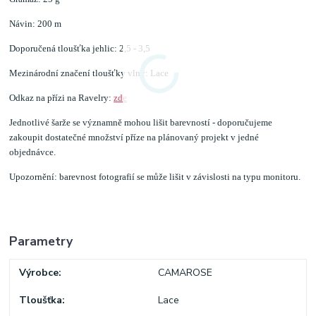
Návin: 200 m
Doporučená tloušťka jehlic: 2,5 - 3,5
Mezinárodní značení tloušťky vlny: Lace
Odkaz na přízi na Ravelry:
zde
Jednotlivé šarže se významně mohou lišit barevností - doporučujeme
zakoupit dostatečné množství příze na plánovaný projekt v jedné
objednávce.
Upozornění: barevnost fotografií se může lišit v závislosti na typu monitoru.
Parametry
Výrobce
CAMAROSE
Tloušťka
Lace