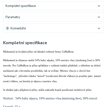
Kompletní specifikace
Parametry
0
Komentáře
Kompletní specifikace
Midnatssol je kvalitní příze od dánské rodinné firmy CaMaRose.
Midnatssol je úžasnou směsí 54% baby alpaky, 10% merino vlny (mulesing free) a 36%
tencelu. Pro CaMaRose je příze spřádána v rodinné italské přádelně, s ohledem na dobré
zacházení jak s životním prostředím, tak se zvířaty. Merino vlna je z chovů bez
"mulesingu", přírodní vlánko "tencel" (rozdrcené dřevité vlákno) je použito jako jemné
nosící vlákno, na kterém je alpaca a merino vlna.
Je ideální jako přípletová příze, může nahradit hojně používané mohérové příze.
Složení: 54% baby alpaca, 10% merino vlna (mulesing free), 36% tencel.
Gramáž: 25 g