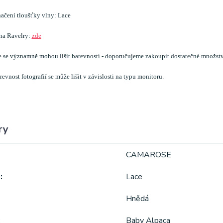
ačení tloušťky vlny: Lace
 na Ravelry:
zde
e se významně mohou lišit barevností - doporučujeme zakoupit dostatečné množstv
evnost fotografií se může lišit v závislosti na typu monitoru.
ry
CAMAROSE
a
Lace
Hnědá
Baby Alpaca