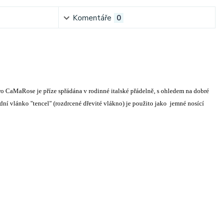
Komentáře
0
o CaMaRose je příze spřádána v rodinné italské přádelně, s ohledem na dobré
odní vlánko "tencel" (rozdrcené dřevité vlákno) je použito jako jemné nosící