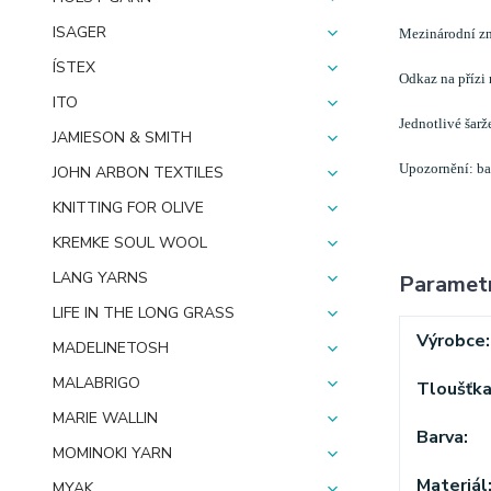
ISAGER
Mezinárodní zn
ÍSTEX
Odkaz na přízi
ITO
Jednotlivé šarž
JAMIESON & SMITH
Upozornění: bar
JOHN ARBON TEXTILES
KNITTING FOR OLIVE
KREMKE SOUL WOOL
LANG YARNS
Paramet
LIFE IN THE LONG GRASS
Výrobce
MADELINETOSH
MALABRIGO
Tloušťk
MARIE WALLIN
Barva
MOMINOKI YARN
Materiál
MYAK