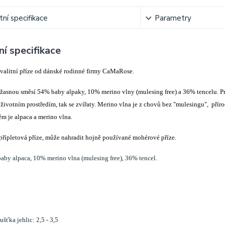
ní specifikace
Parametry
í specifikace
kvalitní příze od dánské rodinné firmy CaMaRose.
žasnou směsí 54% baby alpaky, 10% merino vlny (mulesing free) a 36% tencelu. Pr
 životním prostředím, tak se zvířaty. Merino vlna je z chovů bez "mulesingu", přír
ém je alpaca a merino vlna.
 přípletová příze, může nahradit hojně používané mohérové příze.
aby alpaca, 10% merino vlna (mulesing free), 36% tencel.
šťka jehlic: 2,5 - 3,5