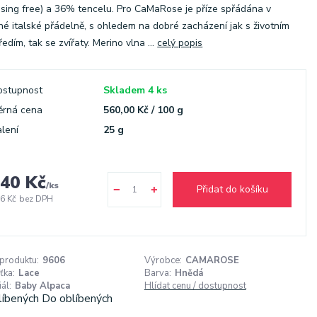
sing free) a 36% tencelu. Pro CaMaRose je příze spřádána v
né italské přádelně, s ohledem na dobré zacházení jak s životním
ředím, tak se zvířaty. Merino vlna ...
celý popis
ostupnost
Skladem 4 ks
ěrná cena
560,00 Kč / 100 g
lení
25 g
40 Kč
/
ks
Přidat do košíku
6 Kč
bez DPH
 produktu:
9606
Výrobce:
CAMAROSE
ťka:
Lace
Barva:
Hnědá
ál:
Baby Alpaca
Hlídat cenu / dostupnost
líbených
Do oblíbených