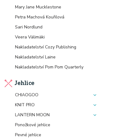
Mary Jane Mucklestone
Petra Machová Kouřilová
Sari Nordlund
Veera Välimäki
Nakladatelství Cozy Publishing
Nakladatelství Laine
Nakladatelství Pom Pom Quarterly
Jehlice
CHIAOGOO
KNIT PRO
LANTERN MOON
Ponožkové jehlice
Pevné jehlice