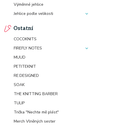
Výměnné jehlice
Jehlice podle velikosti
Ostatní
COCOKNITS
FIREFLY NOTES
MUUD
PETITEKNIT
RE:DESIGNED
SOAK
THE KNITTING BARBER
TULIP
Trička "Nechte mě plést"
Merch Vlněných sester