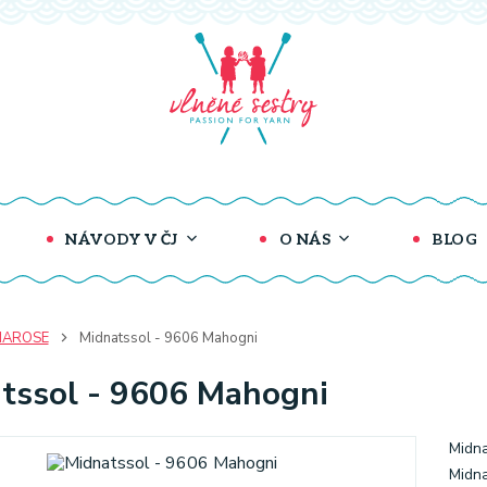
NÁVODY V ČJ
O NÁS
BLOG
AROSE
Midnatssol - 9606 Mahogni
tssol - 9606 Mahogni
Midna
Midna