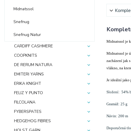
Midnatssol
Komplet
Snefnug
Kompletn
Snefnug Natur
Midnatssol je 
CARDIFF CASHMERE
Midnatssol je ú
COOPKNITS
zacházení jak s
DE RERUM NATURA
vlákno, na kter
EMITERI YARNS
Je ideální jako
ERIKA KNIGHT
Složení: 54% b
FELIZ Y PUNTO
FILCOLANA
Gramáž: 25 g
FYBERSPATES
Návin: 200 m
HEDGEHOG FIBRES
Doporučená tlou
HOLST GARN