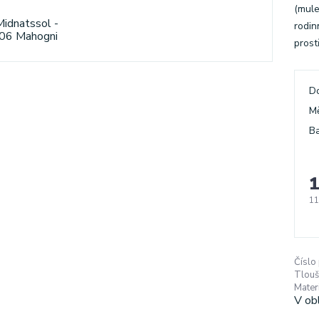
(mule
rodin
prost
D
M
Ba
1
11
Číslo
Tlouš
Materi
V ob