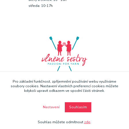
středa: 10-17h
Pro základní funkčnost, zpříjemnění používání webu využíváme
soubory cookies. Nastavení vlastních preferencí cookies můžete
kdykoli upravit odkazem ve spodní části stránek.
Nastavení
Souhlasím
Copyright © Vlněné sestry 2019
Souhlas můžete odmítnout
zde
.
Vytvořeno na
Eshop-rychle.cz