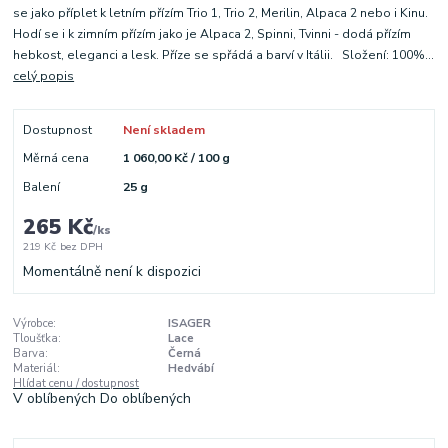
se jako příplet k letním přízím Trio 1, Trio 2, Merilin, Alpaca 2 nebo i Kinu.
Hodí se i k zimním přízím jako je Alpaca 2, Spinni, Tvinni - dodá přízím
hebkost, eleganci a lesk. Příze se spřádá a barví v Itálii. Složení: 100%...
celý popis
Dostupnost
Není skladem
Měrná cena
1 060,00 Kč / 100 g
Balení
25 g
265 Kč
/
ks
219 Kč
bez DPH
Momentálně není k dispozici
Výrobce:
ISAGER
Tloušťka:
Lace
Barva:
Černá
Materiál:
Hedvábí
Hlídat cenu / dostupnost
V oblíbených
Do oblíbených