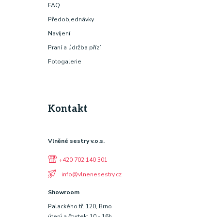
FAQ
Předobjednávky
Navíjení
Praní a údržba přízí
Fotogalerie
Kontakt
Vlněné sestry v.o.s.
+420 702 140 301
info@vlnenesestry.cz
Showroom
Palackého tř. 120, Brno
úterý a čtvrtek: 10 - 16h