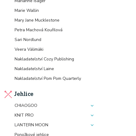
Marianne Isager
Marie Wallin
Mary Jane Mucklestone
Petra Machová Kouřilová
Sari Nordlund
Veera Välimäki
Nakladatelství Cozy Publishing
Nakladatelství Laine
Nakladatelství Pom Pom Quarterly
Jehlice
CHIAOGOO
KNIT PRO
LANTERN MOON
Ponožkové jehlice