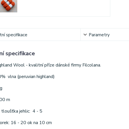
ní specifikace
Parametry
í specifikace
hland Wool - kvalitní příze dánské firmy Filcolana.
0% vlna (peruvian highland)
g
100 m
loušťka jehlic: 4 - 5
orek: 16 - 20 ok na 10 cm