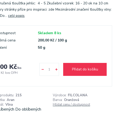
učená tloušťka jehlic: 4 - 5 Zkušební vzorek: 16 - 20 ok na 10 cm
ry stránky příze pro inspiraci: zde Mezinárodní značení tloušťky vlny:
Do...
celý popis
ostupnost
Skladem 8 ks
ěrná cena
200,00 Kč / 100 g
lení
50 g
00 Kč
/
ks
Přidat do košíku
 Kč
bez DPH
 produktu:
215
Výrobce:
FILCOLANA
ťka:
Aran
Barva:
Oranžová
ál:
Vlna
Hlídat cenu / dostupnost
líbených
Do oblíbených