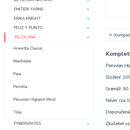
EMITERI YARNS
ERIKA KNIGHT
FELIZ Y PUNTO
Komplet
FILCOLANA
Arwetta Classic
Kompletn
Mashdale
Peruvian Hig
Paia
Složení: 10
Pernilla
Gramáž: 50 
Peruvian Higland Wool
Návin: cca 
Doporučená t
Tilia
Zkušební vz
FYBERSPATES