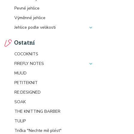
Pevné jehlice
Výměnné jehlice
Jehlice podle velikosti
Ostatní
COCOKNITS
FIREFLY NOTES
MUUD
PETITEKNIT
RE:DESIGNED
SOAK
THE KNITTING BARBER
TULIP
Trička "Nechte mě plést"