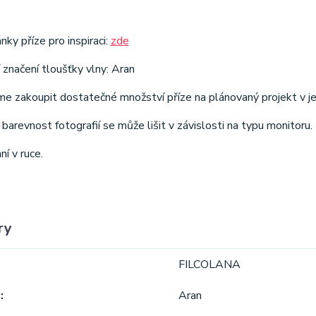
nky příze pro inspiraci:
zde
 značení tloušťky vlny: Aran
e zakoupit dostatečné množství příze na plánovaný projekt v j
barevnost fotografií se může lišit v závislosti na typu monitoru.
ní v ruce.
ry
FILCOLANA
a
Aran