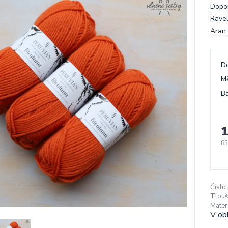
Dopor
Ravel
Aran 
D
M
Ba
1
83
Číslo
Tlouš
Materi
V ob