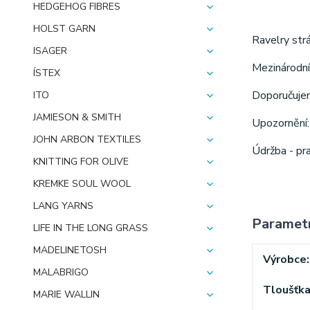
HEDGEHOG FIBRES
HOLST GARN
Ravelry strá
ISAGER
Mezinárodní
ÍSTEX
Doporučujem
ITO
JAMIESON & SMITH
Upozornění: 
JOHN ARBON TEXTILES
Údržba - pra
KNITTING FOR OLIVE
KREMKE SOUL WOOL
LANG YARNS
Paramet
LIFE IN THE LONG GRASS
MADELINETOSH
Výrobce
MALABRIGO
Tloušťk
MARIE WALLIN