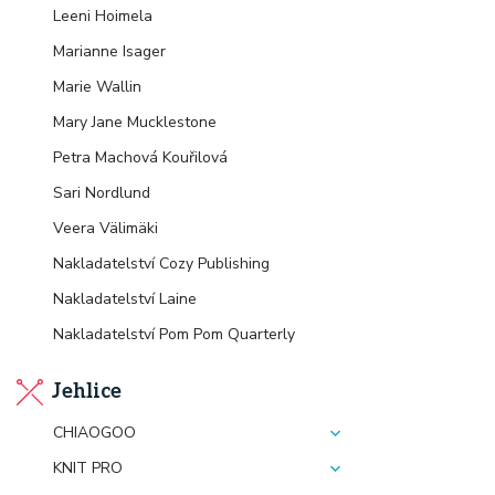
Leeni Hoimela
Marianne Isager
Marie Wallin
Mary Jane Mucklestone
Petra Machová Kouřilová
Sari Nordlund
Veera Välimäki
Nakladatelství Cozy Publishing
Nakladatelství Laine
Nakladatelství Pom Pom Quarterly
Jehlice
CHIAOGOO
KNIT PRO