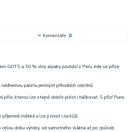
Komentáře
0
tem GOTS a 30 % vlny alpaky pochází z Peru, kde se příze
y nádhernou paletu jemných přírodních odstínů.
přízi, kterou lze stejně dobře plést i háčkovat. S přízí Puno
příjemně měkká a lze ji nosit i na kůži.
o celou dobu výroby, od samotného vlákna až po způsob