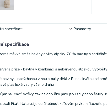
ní specifikace
Parametry
í specifikace
herně měkká směs bavlny a vlny alpaky. 70 % bavlny s certifiká
.
arvená příze - bavlna v kombinaci s nebarvenou alpakou vytvořil
bavlny s nadýchanou vlnou alpaky dělá z Puno skvělou celoroční 
a své plastické vzory všeho druhu.
 jak na lehké svršky, tak na doplňky, jako jsou šály nebo šátky. Je 
scuali Filati Naturali je udržitelnost klíčovým prvkem filozofie p