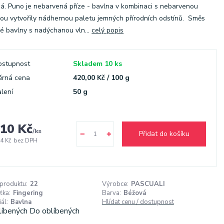
á. Puno je nebarvená příze - bavlna v kombinaci s nebarvenou
ou vytvořily nádhernou paletu jemných přírodních odstínů. Směs
é bavlny s nadýchanou vln...
celý popis
ostupnost
Skladem 10 ks
ěrná cena
420,00 Kč / 100 g
lení
50 g
10 Kč
/
ks
Přidat do košíku
4 Kč
bez DPH
 produktu:
22
Výrobce:
PASCUALI
ťka:
Fingering
Barva:
Béžová
ál:
Bavlna
Hlídat cenu / dostupnost
líbených
Do oblíbených