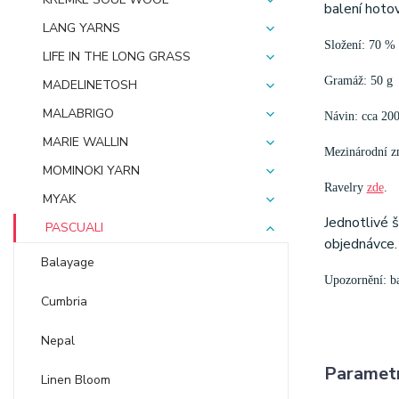
balení hoto
LANG YARNS
Složení: 70 % 
LIFE IN THE LONG GRASS
Gramáž: 50 g
MADELINETOSH
MALABRIGO
Návin: cca 20
MARIE WALLIN
Mezinárodní zn
MOMINOKI YARN
Ravelry
zde
.
MYAK
Jednotlivé 
PASCUALI
objednávce.
Balayage
Upozornění: bar
Cumbria
Nepal
Paramet
Linen Bloom