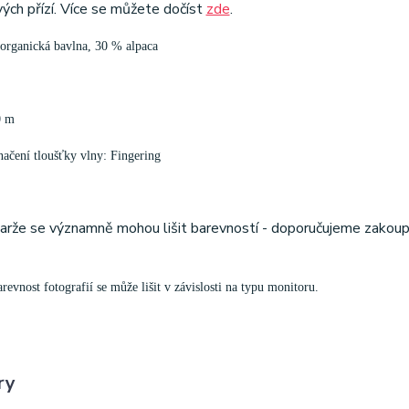
vých přízí. Více se můžete dočíst
zde
.
organická bavlna, 30 % alpaca
0 m
ačení tloušťky vlny: Fingering
šarže se významně mohou lišit barevností - doporučujeme zakoup
evnost fotografií se může lišit v závislosti na typu monitoru.
ry