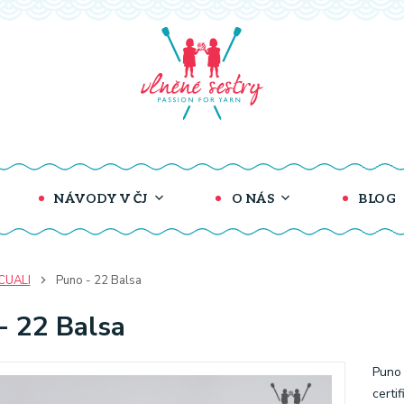
NÁVODY V ČJ
O NÁS
BLOG
CUALI
Puno - 22 Balsa
- 22 Balsa
Puno 
certi