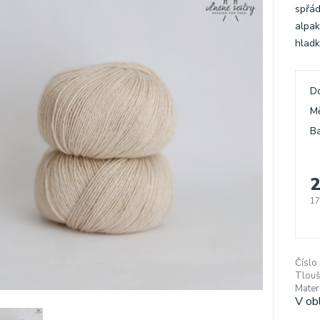
spřád
alpak
hladk
D
M
Ba
2
17
Číslo
Tlouš
Materi
V ob