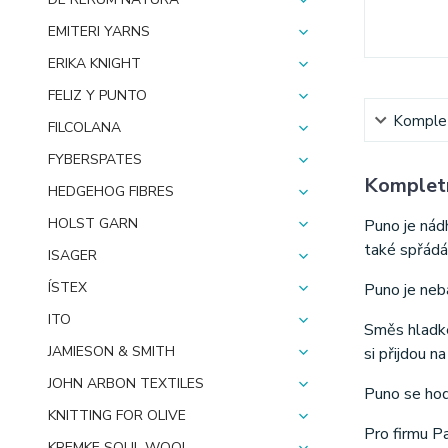
EMITERI YARNS
ERIKA KNIGHT
FELIZ Y PUNTO
Komplet
FILCOLANA
FYBERSPATES
Kompletn
HEDGEHOG FIBRES
HOLST GARN
Puno je nád
také spřádá
ISAGER
ÍSTEX
Puno je neb
ITO
Směs hladké 
JAMIESON & SMITH
si přijdou n
JOHN ARBON TEXTILES
Puno se hodí
KNITTING FOR OLIVE
Pro firmu Pa
KREMKE SOUL WOOL