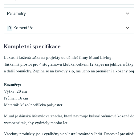
Parametry
0
Komentáře
Kompletní specifikace
Luxusní kožená taška na projekty od dánské firmy Muud Living. 
Taška má prostor pro 4 stogramová klubka, celkem 12 kapes na jehlice, nůžky 
a další pomůcky. Zapíná se na kovový zip, má ucho na přenášení a kožený popr
Rozměry:
Výška: 20 cm
Průměr: 16 cm
Materiál: kůže/ podšívka polyester
Muud je dánská lifestylová značka, která navrhuje krásné prémiové kožené dop
vyrobené tak, aby vydržely mnoho let.
Všechny produkty jsou vyráběny ve vlastní továrně v Indii. Pracovní prostředí k