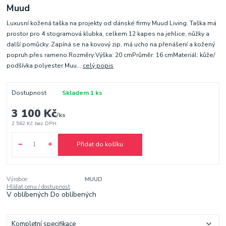
Muud
Luxusní kožená taška na projekty od dánské firmy Muud Living. Taška má
prostor pro 4 stogramová klubka, celkem 12 kapes na jehlice, nůžky a
další pomůcky. Zapíná se na kovový zip, má ucho na přenášení a kožený
popruh přes rameno.Rozměry:Výška: 20 cmPrůměr: 16 cmMateriál: kůže/
podšívka polyester Muu...
celý popis
Dostupnost
Skladem 1 ks
3 100 Kč
/
ks
2 562 Kč
bez DPH
Přidat do košíku
Výrobce:
MUUD
Hlídat cenu / dostupnost
V oblíbených
Do oblíbených
Kompletní specifikace