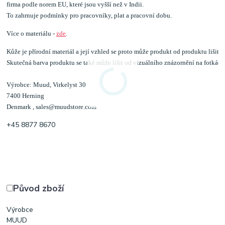
firma podle norem EU, které jsou vyšší než v Indii. 
To zahrnuje podmínky pro pracovníky, plat a pracovní dobu.
Více o materiálu - 
zde
.
Kůže je přírodní materiál a její vzhled se proto může produkt od produktu lišit.

Skutečná barva produktu se také může lišit od vizuálního znázornění na fotkách
Výrobce: Muud, Virkelyst 30
7400 Herning
Denmark , sales@muudstore.com
+45 8877 8670
Původ zboží
Výrobce
MUUD