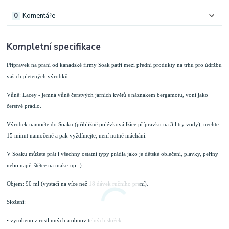
0
Komentáře
Kompletní specifikace
Přípravek na praní od kanadské firmy Soak patří mezi přední produkty na trhu pro údržbu
vašich pletených výrobků.
Vůně: Lacey - jemná vůně čerstvých jarních květů s náznakem bergamotu, voní jako
čerstvé prádlo.
Výrobek namočte do Soaku (přibližně polévková lžíce přípravku na 3 litry vody), nechte
15 minut namočené a pak vyždímejte, není nutné máchání.
V Soaku můžete prát i všechny ostatní typy prádla jako je dětské oblečení, plavky, peřiny
nebo např. štětce na make-up:-).
Objem: 90 ml (vystačí na více než 18 dávek ručního praní).
Složení:
• vyrobeno z rostlinných a obnovitelných složek
