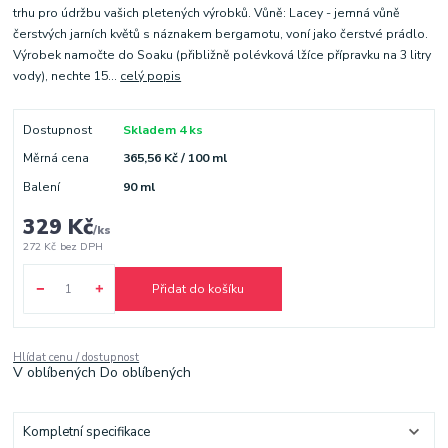
trhu pro údržbu vašich pletených výrobků. Vůně: Lacey - jemná vůně
čerstvých jarních květů s náznakem bergamotu, voní jako čerstvé prádlo.
Výrobek namočte do Soaku (přibližně polévková lžíce přípravku na 3 litry
vody), nechte 15...
celý popis
Dostupnost
Skladem 4 ks
Měrná cena
365,56 Kč / 100 ml
Balení
90 ml
329 Kč
/
ks
272 Kč
bez DPH
Přidat do košíku
Hlídat cenu / dostupnost
V oblíbených
Do oblíbených
Kompletní specifikace