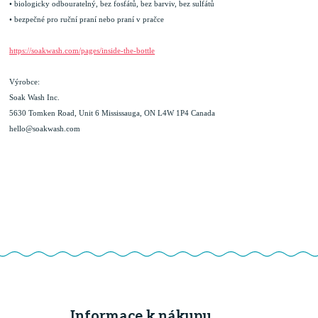
• biologicky odbouratelný, bez fosfátů, bez barviv, bez sulfátů

• bezpečné pro ruční praní nebo praní v pračce 
https://soakwash.com/pages/inside-the-bottle
Výrobce:
Soak Wash Inc.
5630 Tomken Road, Unit 6 Mississauga, ON L4W 1P4 Canada
hello@soakwash.com
Informace k nákupu