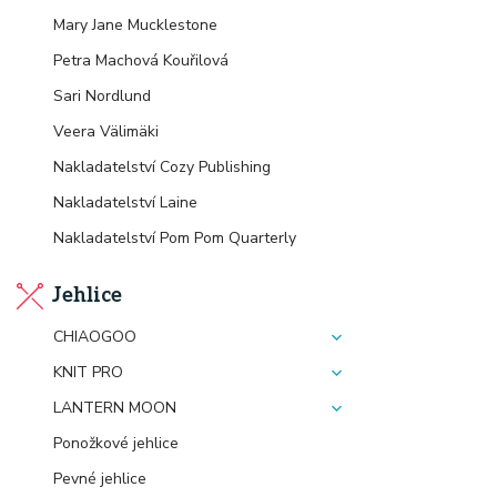
Mary Jane Mucklestone
Petra Machová Kouřilová
Sari Nordlund
Veera Välimäki
Nakladatelství Cozy Publishing
Nakladatelství Laine
Nakladatelství Pom Pom Quarterly
Jehlice
CHIAOGOO
KNIT PRO
LANTERN MOON
Ponožkové jehlice
Pevné jehlice