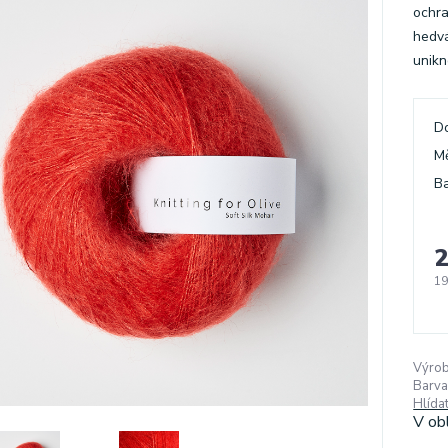
ochra
hedvá
unikn
D
M
Ba
2
19
Výrob
Barva
Hlída
V ob