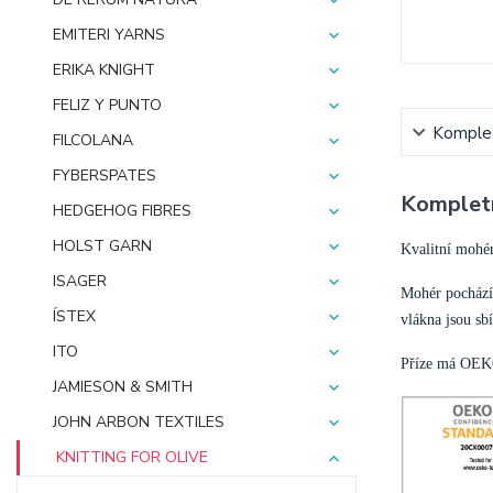
EMITERI YARNS
ERIKA KNIGHT
FELIZ Y PUNTO
Komplet
FILCOLANA
FYBERSPATES
Kompletn
HEDGEHOG FIBRES
HOLST GARN
Kvalitní mohér
ISAGER
Mohér pochází 
ÍSTEX
vlákna jsou sb
ITO
Příze má OEK
JAMIESON & SMITH
JOHN ARBON TEXTILES
KNITTING FOR OLIVE