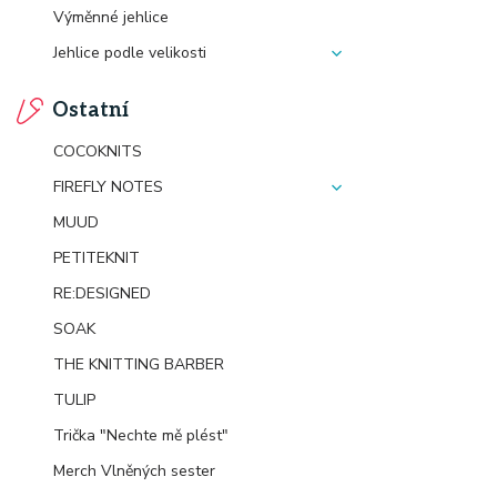
Výměnné jehlice
Jehlice podle velikosti
Ostatní
COCOKNITS
FIREFLY NOTES
MUUD
PETITEKNIT
RE:DESIGNED
SOAK
THE KNITTING BARBER
TULIP
Trička "Nechte mě plést"
Merch Vlněných sester