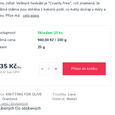
nu zvířat. Veškeré hedvábí je "Cruelty Free", což znamená, že
bná vlákna jsou sbírána z kokonů poté, co kukly dozrají v můry a
ou. Příze má...
celý popis
ostupnost
Skladem 10 ks
ěrná cena
940,00 Kč / 100 g
lení
25 g
35 Kč
/
ks
Přidat do košíku
4 Kč
bez DPH
ce:
KNITTING FOR OLIVE
Tloušťka:
Lace
:
Oranžová
Materiál:
Mohér
t cenu / dostupnost
líbených
Do oblíbených