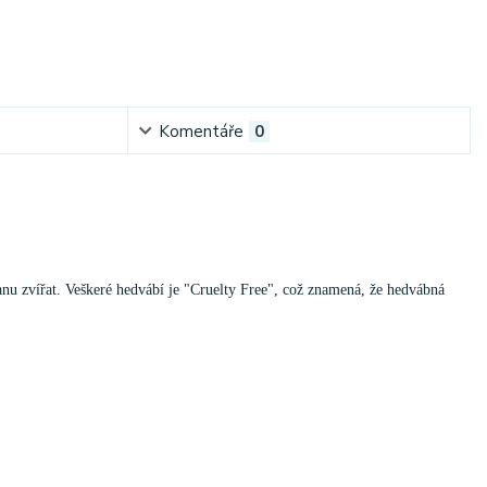
Komentáře
0
anu zvířat.
Veškeré hedvábí je "Cruelty Free", což znamená, že hedvábná