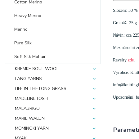
Cotton Merino
Složení: 30 %
Heavy Merino
Gramáž: 25 g
Merino
Návin: cca 22
Pure Silk
Mezinárodní zn
Soft Silk Mohair
Ravelry
zde
.
KREMKE SOUL WOOL
Výrobce: Knit
LANG YARNS
info@knittingf
LIFE IN THE LONG GRASS
Upozornění: bar
MADELINETOSH
MALABRIGO
MARIE WALLIN
MOMINOKI YARN
Paramet
MYAK