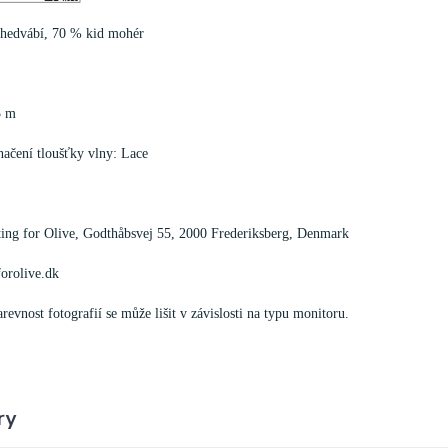
 hedvábí, 70 % kid mohér
5 m
ačení tloušťky vlny: Lace
ting for Olive, Godthåbsvej 55, 2000 Frederiksberg, Denmark
orolive.dk
evnost fotografií se může lišit v závislosti na typu monitoru.
ry