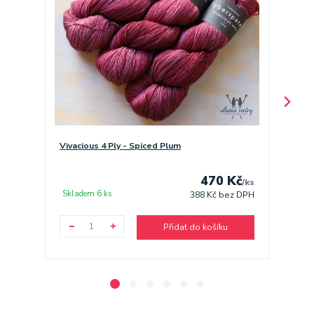
Vivacious 4 Ply - Spiced Plum
Gima 8.
470 Kč
/
ks
Skladem 6 ks
Sklade
388 Kč
bez DPH
Přidat do košíku