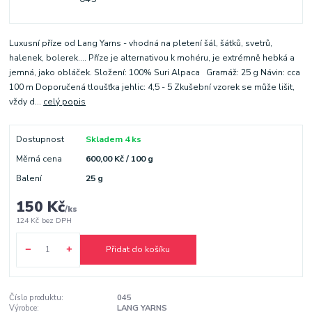
Luxusní příze od Lang Yarns - vhodná na pletení šál, šátků, svetrů,
halenek, bolerek.... Příze je alternativou k mohéru, je extrémně hebká a
jemná, jako obláček. Složení: 100% Suri Alpaca Gramáž: 25 g Návin: cca
100 m Doporučená tloušťka jehlic: 4,5 - 5 Zkušební vzorek se může lišit,
vždy d...
celý popis
Dostupnost
Skladem 4 ks
Měrná cena
600,00 Kč / 100 g
Balení
25 g
150 Kč
/
ks
124 Kč
bez DPH
Přidat do košíku
Číslo produktu:
045
Výrobce:
LANG YARNS