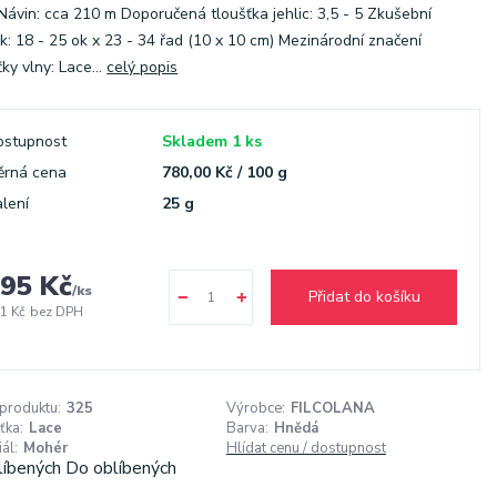
Návin: cca 210 m Doporučená tloušťka jehlic: 3,5 - 5 Zkušební
k: 18 - 25 ok x 23 - 34 řad (10 x 10 cm) Mezinárodní značení
ťky vlny: Lace...
celý popis
ostupnost
Skladem 1 ks
ěrná cena
780,00 Kč / 100 g
lení
25 g
95 Kč
/
ks
Přidat do košíku
1 Kč
bez DPH
 produktu:
325
Výrobce:
FILCOLANA
ťka:
Lace
Barva:
Hnědá
ál:
Mohér
Hlídat cenu / dostupnost
líbených
Do oblíbených