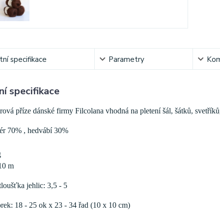
ní specifikace
Parametry
Kom
í specifikace
vá příze dánské firmy Filcolana vhodná na pletení šál, šátků, svetříků,
ér 70% , hedvábí 30%
g
10 m
oušťka jehlic: 3,5 - 5
ek: 18 - 25 ok x 23 - 34 řad (10 x 10 cm)