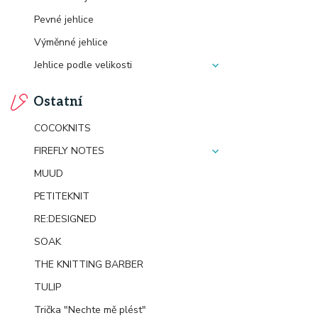
Pevné jehlice
Výměnné jehlice
Jehlice podle velikosti
Ostatní
COCOKNITS
FIREFLY NOTES
MUUD
PETITEKNIT
RE:DESIGNED
SOAK
THE KNITTING BARBER
TULIP
Trička "Nechte mě plést"