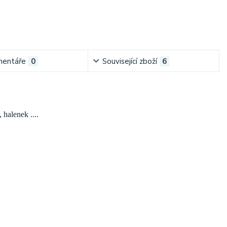
entáře
0
Související zboží
6
 halenek ....