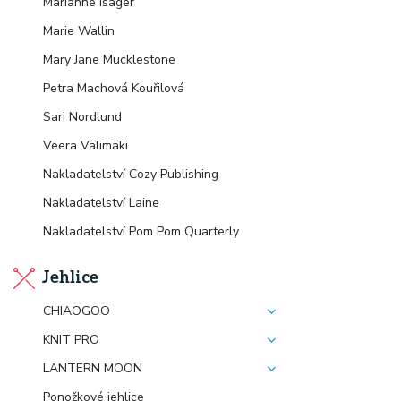
Marianne Isager
Marie Wallin
Mary Jane Mucklestone
Petra Machová Kouřilová
Sari Nordlund
Veera Välimäki
Nakladatelství Cozy Publishing
Nakladatelství Laine
Nakladatelství Pom Pom Quarterly
Jehlice
CHIAOGOO
KNIT PRO
LANTERN MOON
Ponožkové jehlice