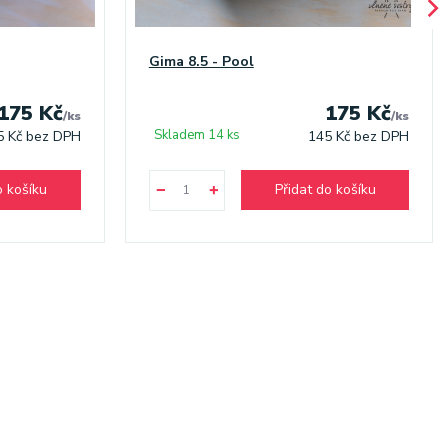
Gima 8.5 - Pool
175 Kč
175 Kč
/
ks
/
ks
Skladem 14 ks
5 Kč
bez DPH
145 Kč
bez DPH
o košíku
Přidat do košíku