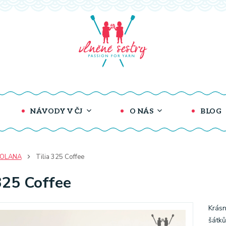
NÁVODY V ČJ
O NÁS
BLOG
COLANA
Tilia 325 Coffee
325 Coffee
Krásn
šátků