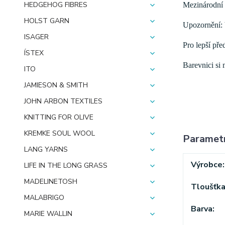
HEDGEHOG FIBRES
Mezinárodní 
HOLST GARN
Upozornění: b
ISAGER
Pro lepší pře
ÍSTEX
Barevnici si
ITO
JAMIESON & SMITH
JOHN ARBON TEXTILES
KNITTING FOR OLIVE
KREMKE SOUL WOOL
Paramet
LANG YARNS
Výrobce
LIFE IN THE LONG GRASS
MADELINETOSH
Tloušťk
MALABRIGO
Barva
MARIE WALLIN