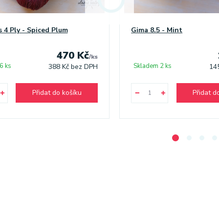
s 4 Ply - Spiced Plum
Gima 8.5 - Mint
470 Kč
/
ks
6 ks
Skladem 2 ks
388 Kč
bez DPH
14
Přidat do košíku
Přidat d