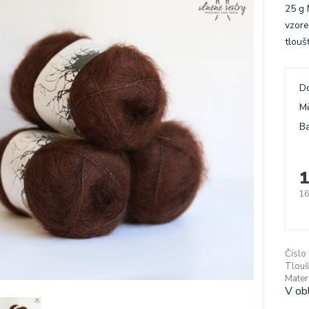
25 g 
vzore
tlouš
D
M
Ba
1
16
Číslo
Tlouš
Materi
V ob