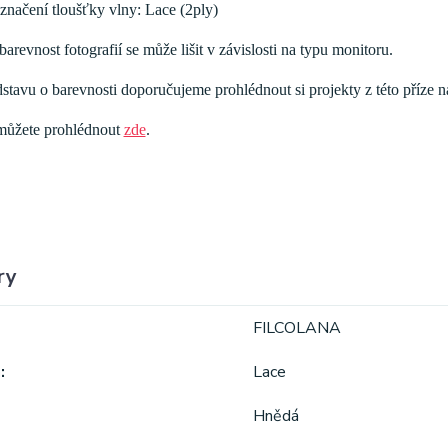
značení tloušťky vlny: Lace (2ply)
arevnost fotografií se může lišit v závislosti na typu monitoru.
dstavu o barevnosti doporučujeme prohlédnout si projekty z této příze n
 můžete prohlédnout
zde
.
ry
FILCOLANA
a
Lace
Hnědá