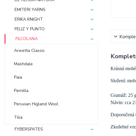
EMITERI YARNS
ERIKA KNIGHT
FELIZ Y PUNTO
Komplet
FILCOLANA
Arwetta Classic
Kompletn
Mashdale
Krásná mohéro
Paia
Složení: moh
Pernilla
Gramáž: 25 
Návin: cca 2
Peruvian Higland Wool
Doporučená tl
Tilia
Zkušební vzor
FYBERSPATES