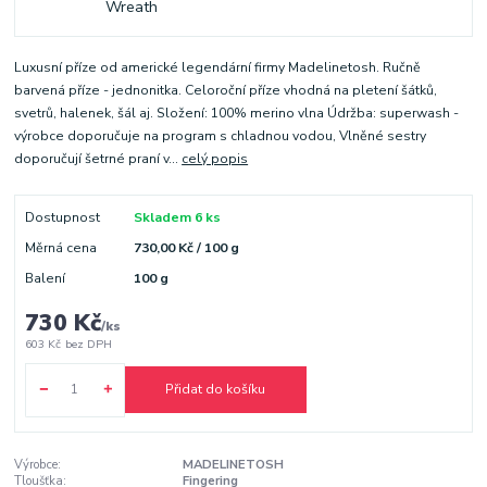
Luxusní příze od americké legendární firmy Madelinetosh. Ručně
barvená příze - jednonitka. Celoroční příze vhodná na pletení šátků,
svetrů, halenek, šál aj. Složení: 100% merino vlna Údržba: superwash -
výrobce doporučuje na program s chladnou vodou, Vlněné sestry
doporučují šetrné praní v...
celý popis
Dostupnost
Skladem 6 ks
Měrná cena
730,00 Kč / 100 g
Balení
100 g
730 Kč
/
ks
603 Kč
bez DPH
Přidat do košíku
Výrobce:
MADELINETOSH
Tloušťka:
Fingering