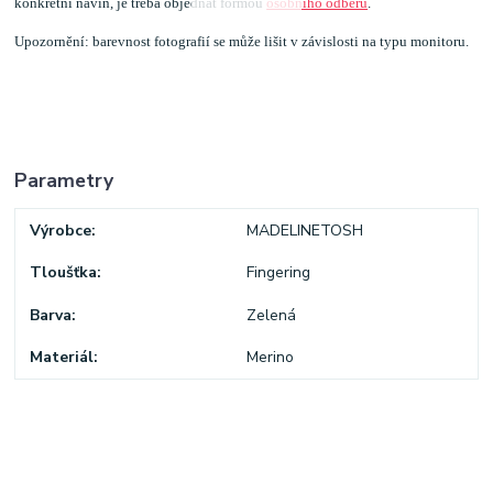
konkrétní návin, je třeba objednat formou
osobního odběru
.
Upozornění: barevnost fotografií se může lišit v závislosti na typu monitoru.
Parametry
Výrobce
MADELINETOSH
Tloušťka
Fingering
Barva
Zelená
Materiál
Merino