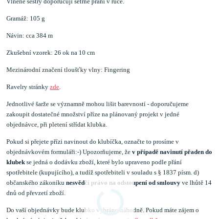
Vlněné sestry doporučují šetrné praní v ruce.
Gramáž: 105 g
Návin: cca 384 m
Zkušební vzorek: 26 ok na 10 cm
Mezinárodní značení tloušťky vlny: Fingering
Ravelry stránky
zde
.
Jednotlivé šarže se významně mohou lišit barevností - doporučujeme
zakoupit dostatečné množství příze na plánovaný projekt v jedné
objednávce, při pletení střídat klubka.
Pokud si přejete přízi navinout do klubíčka, označte to prosíme v
objednávkovém formuláři:-) Upozorňujeme, že
v případě navinutí přaden do
klubek
se jedná o dodávku zboží, které bylo upraveno podle přání
spotřebitele (kupujícího), a tudíž spotřebiteli v souladu s § 1837 písm. d)
občanského zákoníku
nesvědčí právo na odstoupení od smlouvy
ve lhůtě 14
dnů od převzetí zboží.
Do vaší objednávky bude klubko vybráno náhodně. Pokud máte zájem o