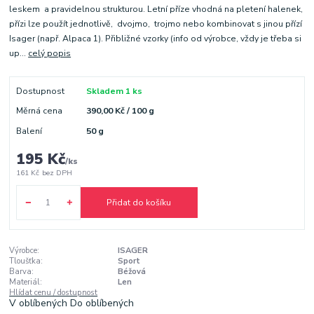
leskem a pravidelnou strukturou. Letní příze vhodná na pletení halenek,
přízi lze použít jednotlivě, dvojmo, trojmo nebo kombinovat s jinou přízí
Isager (např. Alpaca 1). Přibližné vzorky (info od výrobce, vždy je třeba si
up...
celý popis
Dostupnost
Skladem 1 ks
Měrná cena
390,00 Kč / 100 g
Balení
50 g
195 Kč
/
ks
161 Kč
bez DPH
Přidat do košíku
Výrobce:
ISAGER
Tloušťka:
Sport
Barva:
Béžová
Materiál:
Len
Hlídat cenu / dostupnost
V oblíbených
Do oblíbených