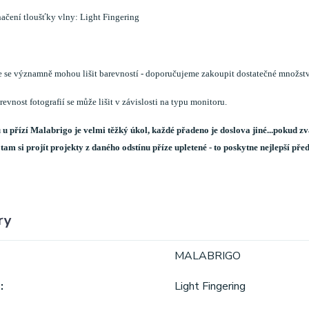
ačení tloušťky vlny: Light Fingering
e se významně mohou lišit barevností - doporučujeme zakoupit dostatečné množstv
evnost fotografií se může lišit v závislosti na typu monitoru.
 u přízí Malabrigo je velmi těžký úkol, každé přadeno je doslova jiné...pokud z
 tam si projít projekty z daného odstínu příze upletené - to poskytne nejlepší p
ry
MALABRIGO
a
Light Fingering