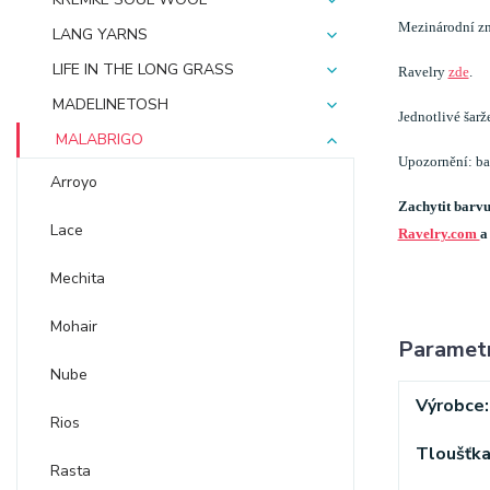
Mezinárodní zn
LANG YARNS
LIFE IN THE LONG GRASS
Ravelry
zde
.
MADELINETOSH
Jednotlivé šarž
MALABRIGO
Upozornění: bar
Arroyo
Zachytit barvu
Lace
Ravelry.com
a
Mechita
Mohair
Paramet
Nube
Výrobce
Rios
Tloušťk
Rasta