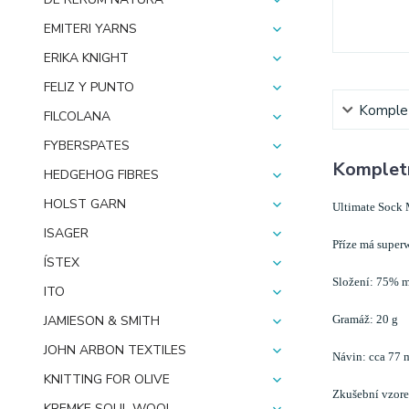
EMITERI YARNS
ERIKA KNIGHT
FELIZ Y PUNTO
Komplet
FILCOLANA
FYBERSPATES
Kompletn
HEDGEHOG FIBRES
HOLST GARN
Ultimate Sock 
ISAGER
Příze má super
ÍSTEX
Složení: 75% m
ITO
Gramáž: 20 g
JAMIESON & SMITH
JOHN ARBON TEXTILES
Návin: cca 77 
KNITTING FOR OLIVE
Zkušební vzore
KREMKE SOUL WOOL