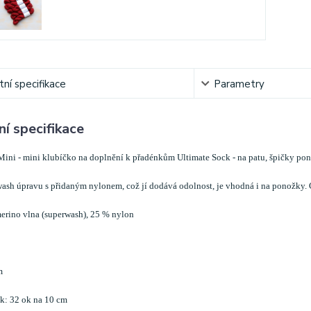
ní specifikace
Parametry
í specifikace
Mini - mini klubíčko na doplnění k přadénkům Ultimate Sock - na patu, špičky pon
wash úpravu s přidaným nylonem, což jí dodává odolnost, je vhodná i na ponožky.
erino vlna (superwash), 25 % nylon
m
k: 32 ok na 10 cm