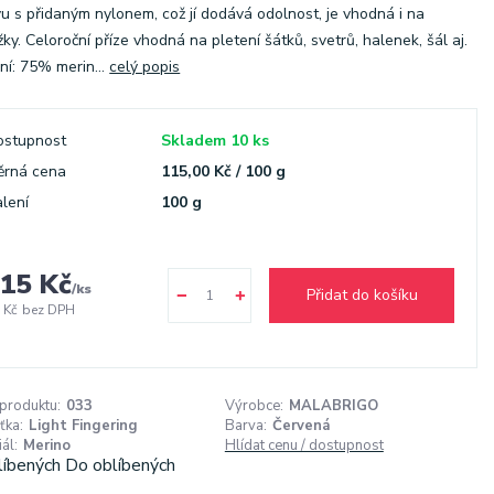
u s přidaným nylonem, což jí dodává odolnost, je vhodná i na
ky. Celoroční příze vhodná na pletení šátků, svetrů, halenek, šál aj.
ní: 75% merin...
celý popis
ostupnost
Skladem 10 ks
ěrná cena
115,00 Kč / 100 g
lení
100 g
15 Kč
/
ks
Přidat do košíku
 Kč
bez DPH
 produktu:
033
Výrobce:
MALABRIGO
ťka:
Light Fingering
Barva:
Červená
ál:
Merino
Hlídat cenu / dostupnost
líbených
Do oblíbených