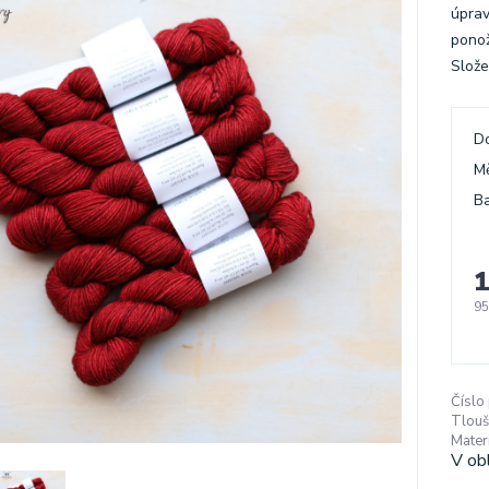
úprav
ponož
Slože
D
M
Ba
1
95
Číslo
Tlouš
Materi
V ob