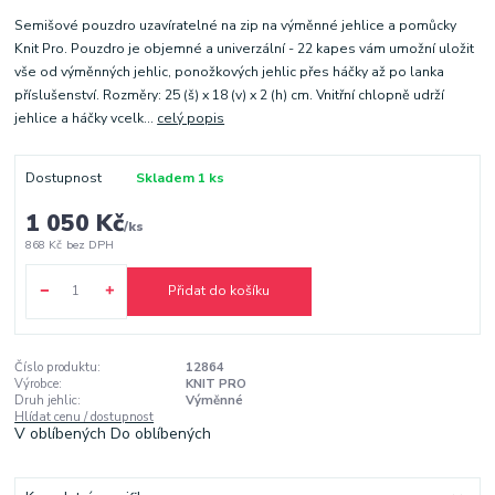
Semišové pouzdro uzavíratelné na zip na výměnné jehlice a pomůcky
Knit Pro. Pouzdro je objemné a univerzální - 22 kapes vám umožní uložit
vše od výměnných jehlic, ponožkových jehlic přes háčky až po lanka
příslušenství. Rozměry: 25 (š) x 18 (v) x 2 (h) cm. Vnitřní chlopně udrží
jehlice a háčky vcelk...
celý popis
Dostupnost
Skladem 1 ks
1 050 Kč
/
ks
868 Kč
bez DPH
Přidat do košíku
Číslo produktu:
12864
Výrobce:
KNIT PRO
Druh jehlic:
Výměnné
Hlídat cenu / dostupnost
V oblíbených
Do oblíbených