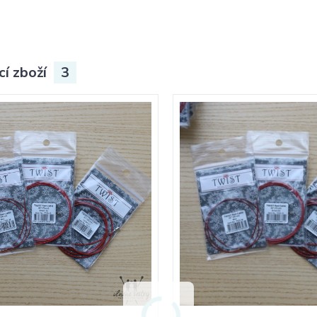
cí zboží
3