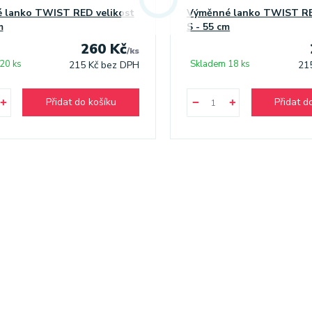
 lanko TWIST RED velikost
Výměnné lanko TWIST RE
m
S - 55 cm
260 Kč
/
ks
20 ks
Skladem 18 ks
215 Kč
bez DPH
21
Přidat do košíku
Přidat d