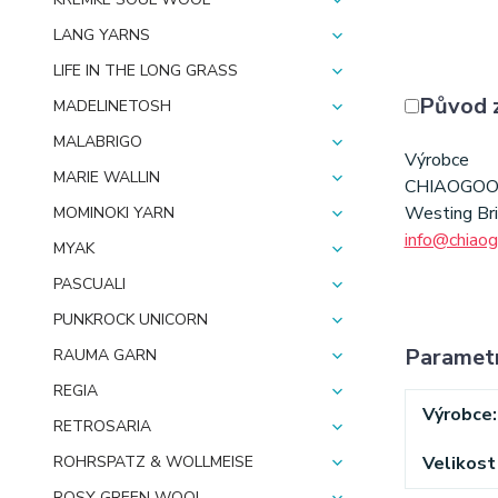
LANG YARNS
LIFE IN THE LONG GRASS
Původ 
MADELINETOSH
MALABRIGO
Výrobce
MARIE WALLIN
CHIAOGO
Westing Br
MOMINOKI YARN
info@chiao
MYAK
PASCUALI
PUNKROCK UNICORN
Paramet
RAUMA GARN
REGIA
Výrobce
RETROSARIA
ROHRSPATZ & WOLLMEISE
Velikost 
ROSY GREEN WOOL