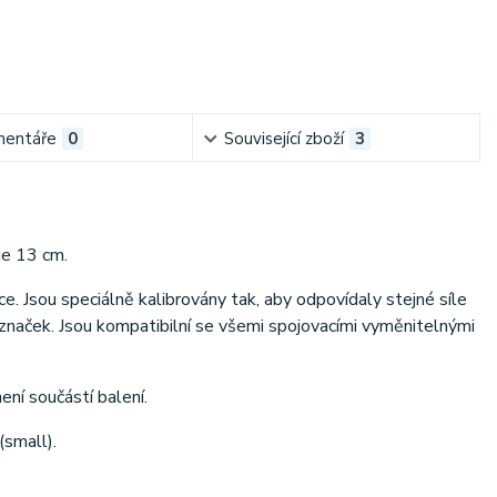
entáře
0
Související zboží
3
je 13 cm.
e. Jsou speciálně kalibrovány tak, aby odpovídaly stejné síle
ch značek. Jsou kompatibilní se všemi spojovacími vyměnitelnými
ení součástí balení.
(small).