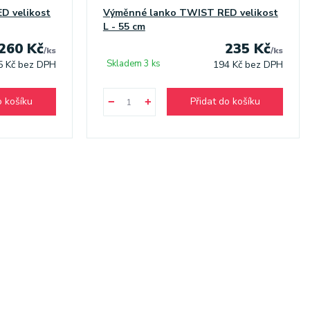
D velikost
Výměnné lanko TWIST RED velikost
L - 55 cm
260 Kč
235 Kč
/
ks
/
ks
Skladem 3 ks
5 Kč
bez DPH
194 Kč
bez DPH
o košíku
Přidat do košíku