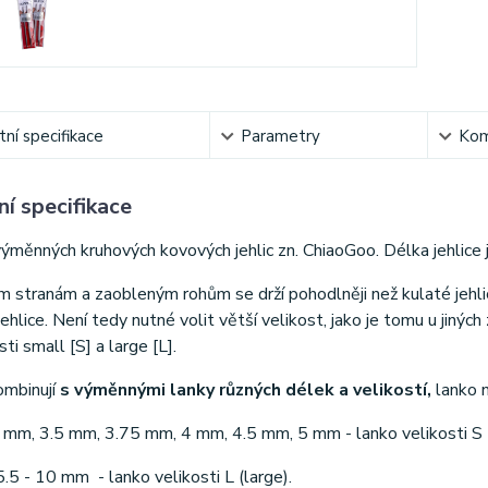
ní specifikace
Parametry
Kom
í specifikace
ýměnných kruhových kovových jehlic zn. ChiaoGoo. Délka jehlice 
 stranám a zaobleným rohům se drží pohodlněji než kulaté jehlic
jehlice. Není tedy nutné volit větší velikost, jako je tomu u jiný
sti small [S] a large [L].
ombinují
s výměnnými lanky různých délek a velikostí,
lanko n
5 mm, 3.5 mm, 3.75 mm, 4 mm, 4.5 mm, 5 mm - lanko velikosti S 
 5.5 - 10 mm - lanko velikosti L (large).