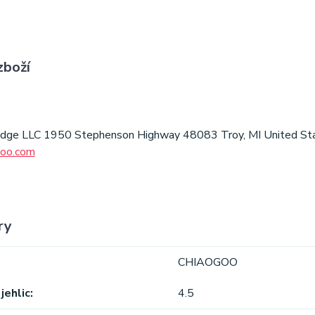
zboží
O
idge LLC 1950 Stephenson Highway 48083 Troy, MI United Sta
goo.com
ry
CHIAOGOO
jehlic
4.5