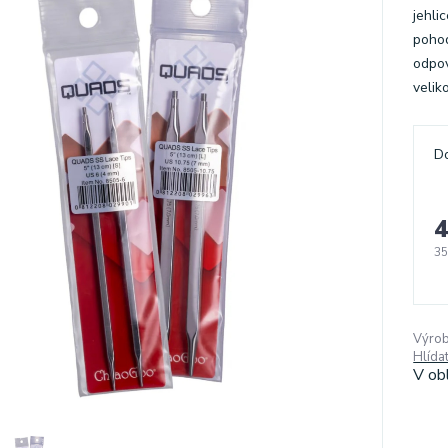
jehli
pohod
odpov
veliko
D
4
35
Výrob
Hlída
V ob