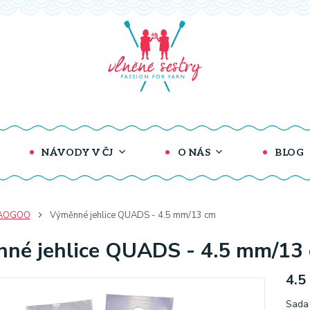
NÁVODY V ČJ
O NÁS
BLOG
AOGOO
Výměnné jehlice QUADS - 4.5 mm/13 cm
né jehlice QUADS - 4.5 mm/13
4.5
Sada 