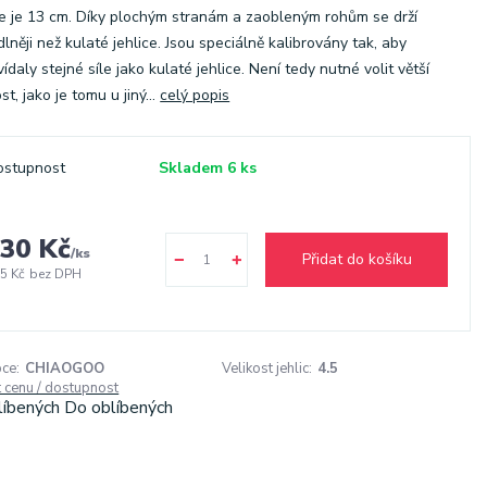
ce je 13 cm. Díky plochým stranám a zaobleným rohům se drží
lněji než kulaté jehlice. Jsou speciálně kalibrovány tak, aby
ídaly stejné síle jako kulaté jehlice. Není tedy nutné volit větší
st, jako je tomu u jiný...
celý popis
ostupnost
Skladem 6 ks
30 Kč
/
ks
Přidat do košíku
5 Kč
bez DPH
ce:
CHIAOGOO
Velikost jehlic:
4.5
t cenu / dostupnost
líbených
Do oblíbených