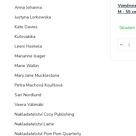
Výměnné
Anna Johanna
M - 55 c
Justyna Lorkowska
Kate Davies
Skladem 
Kutovakika
Leeni Hoimela
Marianne Isager
Marie Wallin
Mary Jane Mucklestone
Petra Machová Kouřilová
Sari Nordlund
Veera Välimäki
Nakladatelství Cozy Publishing
Nakladatelství Laine
Nakladatelství Pom Pom Quarterly