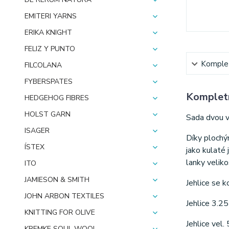
EMITERI YARNS
ERIKA KNIGHT
FELIZ Y PUNTO
Komplet
FILCOLANA
FYBERSPATES
Kompletn
HEDGEHOG FIBRES
HOLST GARN
Sada dvou v
ISAGER
Díky plochým
ÍSTEX
jako kulaté 
lanky veliko
ITO
JAMIESON & SMITH
Jehlice se k
JOHN ARBON TEXTILES
Jehlice 3.2
KNITTING FOR OLIVE
Jehlice vel.
KREMKE SOUL WOOL