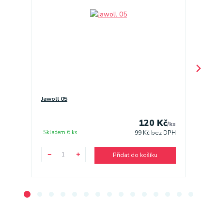
Jawoll 05
Jawoll 
120 Kč
/
ks
Skladem 6 ks
Sklade
99 Kč
bez DPH
Přidat do košíku