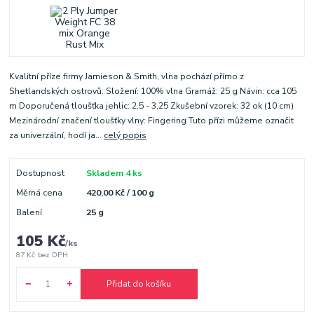
Kvalitní příze firmy Jamieson & Smith, vlna pochází přímo z
Shetlandských ostrovů. Složení: 100% vlna Gramáž: 25 g Návin: cca 105
m Doporučená tloušťka jehlic: 2,5 - 3,25 Zkušební vzorek: 32 ok (10 cm)
Mezinárodní značení tloušťky vlny: Fingering Tuto přízi můžeme označit
za univerzální, hodí ja...
celý popis
Dostupnost
Skladem 4 ks
Měrná cena
420,00 Kč / 100 g
Balení
25 g
105 Kč
/
ks
87 Kč
bez DPH
Přidat do košíku