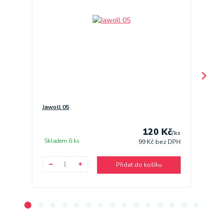
Jawoll 05
Jawoll 
120 Kč
/
ks
Skladem 6 ks
Sklade
99 Kč
bez DPH
Přidat do košíku