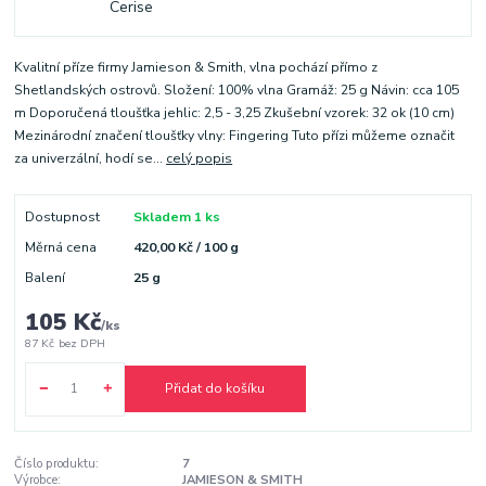
Kvalitní příze firmy Jamieson & Smith, vlna pochází přímo z
Shetlandských ostrovů. Složení: 100% vlna Gramáž: 25 g Návin: cca 105
m Doporučená tloušťka jehlic: 2,5 - 3,25 Zkušební vzorek: 32 ok (10 cm)
Mezinárodní značení tloušťky vlny: Fingering Tuto přízi můžeme označit
za univerzální, hodí se...
celý popis
Dostupnost
Skladem 1 ks
Měrná cena
420,00 Kč / 100 g
Balení
25 g
105 Kč
/
ks
87 Kč
bez DPH
Přidat do košíku
Číslo produktu:
7
Výrobce:
JAMIESON & SMITH