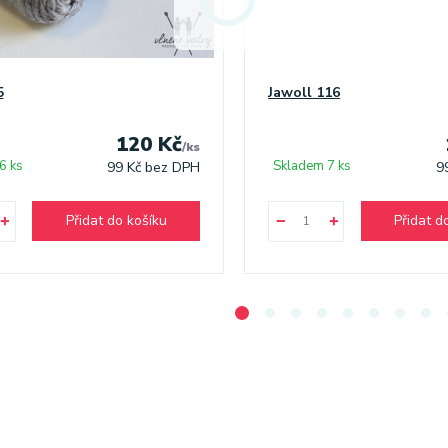
5
Jawoll 116
120 Kč
/
ks
6 ks
Skladem 7 ks
99 Kč
bez DPH
9
Přidat do košíku
Přidat d