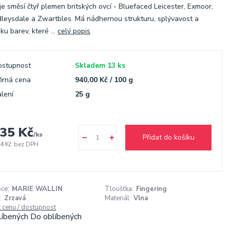
je směsí čtyř plemen britských ovcí - Bluefaced Leicester, Exmoor,
eysdale a Zwartbles. Má nádhernou strukturu, splývavost a
ku barev, které ...
celý popis
ostupnost
Skladem 13 ks
ěrná cena
940,00 Kč / 100 g
lení
25 g
35 Kč
/
ks
Přidat do košíku
4 Kč
bez DPH
ce:
MARIE WALLIN
Tloušťka:
Fingering
:
Zrzavá
Materiál:
Vlna
t cenu / dostupnost
líbených
Do oblíbených