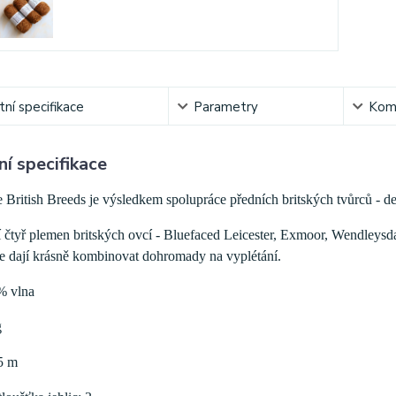
ní specifikace
Parametry
Kom
í specifikace
 British Breeds je výsledkem spolupráce předních britských tvůrců - d
í čtyř plemen britských ovcí - Bluefaced Leicester, Exmoor, Wendleysd
se dají krásně kombinovat dohromady na vyplétání.
% vlna
g
5 m