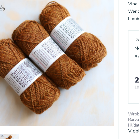
Vlna 
Wendl
hloub
D
M
Ba
2
19
Výrob
Barva
Hlída
V ob