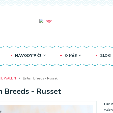
NÁVODY V ČJ
O NÁS
BLOG
IE WALLIN
British Breeds - Russet
sh Breeds - Russet
Luxus
tvůrc