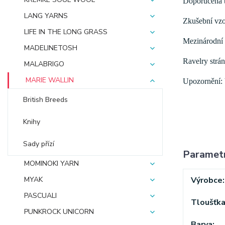
Doporučená tl
LANG YARNS
Zkušební vzo
LIFE IN THE LONG GRASS
Mezinárodní 
MADELINETOSH
Ravelry strá
MALABRIGO
MARIE WALLIN
Upozornění: b
British Breeds
Knihy
Sady přízí
Paramet
MOMINOKI YARN
Výrobce
MYAK
PASCUALI
Tloušťk
PUNKROCK UNICORN
Barva