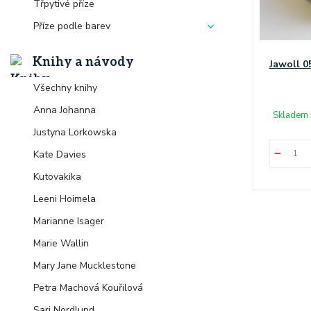
Třpytivé příze
Příze podle barev
Knihy a návody
Jawoll 0
Všechny knihy
Anna Johanna
Skladem 
Justyna Lorkowska
Kate Davies
Kutovakika
Leeni Hoimela
Marianne Isager
Marie Wallin
Mary Jane Mucklestone
Petra Machová Kouřilová
Sari Nordlund