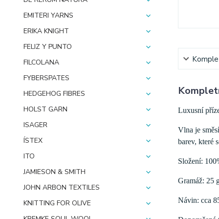
EMITERI YARNS
ERIKA KNIGHT
FELIZ Y PUNTO
Komplet
FILCOLANA
FYBERSPATES
Kompletn
HEDGEHOG FIBRES
HOLST GARN
Luxusní příze
ISAGER
Vlna je směs
ÍSTEX
barev, které 
ITO
Složení: 100
JAMIESON & SMITH
Gramáž: 25 
JOHN ARBON TEXTILES
Návin: cca 8
KNITTING FOR OLIVE
KREMKE SOUL WOOL