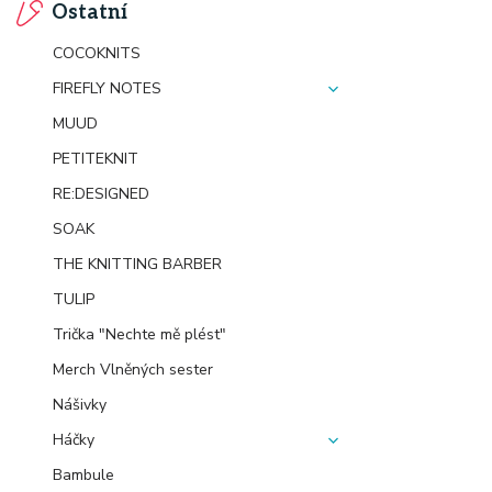
Ostatní
COCOKNITS
FIREFLY NOTES
MUUD
PETITEKNIT
RE:DESIGNED
SOAK
THE KNITTING BARBER
TULIP
Trička "Nechte mě plést"
Merch Vlněných sester
Nášivky
Háčky
Bambule