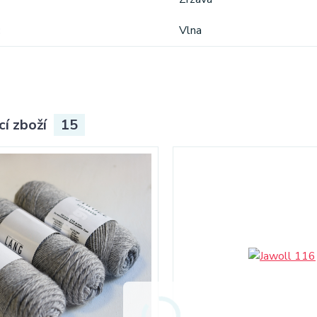
Vlna
cí zboží
15