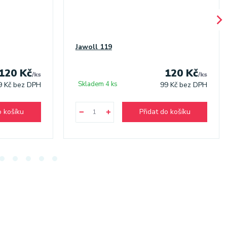
Jawoll 119
120 Kč
120 Kč
/
ks
/
ks
Skladem 4 ks
9 Kč
bez DPH
99 Kč
bez DPH
o košíku
Přidat do košíku