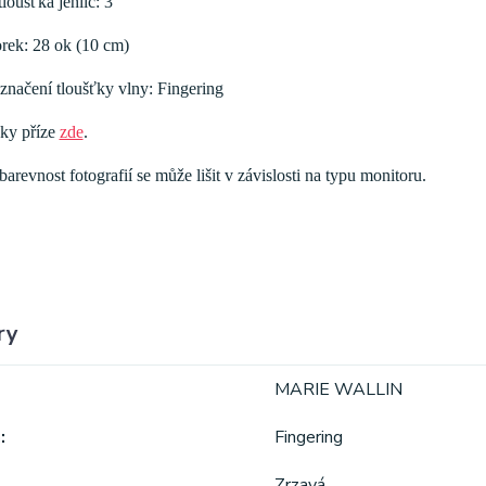
oušťka jehlic: 3
rek: 28 ok (10 cm)
značení tloušťky vlny: Fingering
nky příze
zde
.
arevnost fotografií se může lišit v závislosti na typu monitoru.
ry
MARIE WALLIN
a
Fingering
Zrzavá