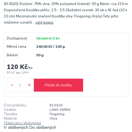
83.0020) Složení: 75% vlna, 25% polyamid Gramáž: 50 g Návin: cca 210 m
Doporučená tloušťka jehlic: 2,5 - 3,5 Zkušební vzorek: 30 ok x 41 řad (10 x
10 cm) Mezinárodní značení tloušťky vlny: Fingering (4 ply) Tuto přízi
můžeme označit...
celý popis
Dostupnost
Skladem 5 ks
Měrná cena
240,00 Kč / 100 g
Balení
50 g
120 Kč
/
ks
99 Kč
bez DPH
Přidat do košíku
Číslo produktu:
83.0020
Výrobce:
LANG YARNS
Tloušťka:
Fingering
Materiál:
Vlna
Hlídat cenu / dostupnost
V oblíbených
Do oblíbených