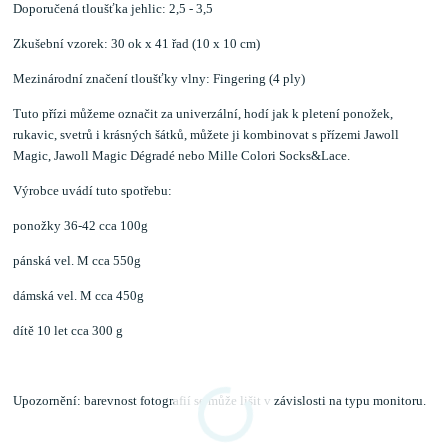
Doporučená tloušťka jehlic: 2,5 - 3,5
Zkušební vzorek: 30 ok x 41 řad (10 x 10 cm)
Mezinárodní značení tloušťky vlny: Fingering (4 ply)
Tuto přízi můžeme označit za univerzální, hodí jak k pletení ponožek,
rukavic, svetrů i krásných šátků, můžete ji kombinovat s přízemi Jawoll
Magic, Jawoll Magic Dégradé nebo Mille Colori Socks&Lace.
Výrobce uvádí tuto spotřebu:
ponožky 36-42 cca 100g
pánská vel. M cca 550g
dámská vel. M cca 450g
dítě 10 let cca 300 g
Upozornění: barevnost fotografií se může lišit v závislosti na typu monitoru.