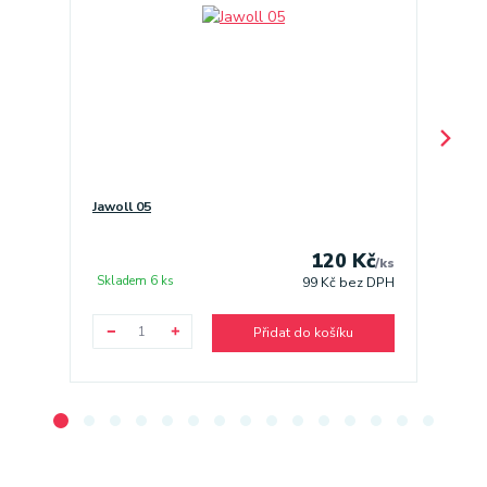
Jawoll 05
Jawoll 
120 Kč
/
ks
Skladem 6 ks
Sklade
99 Kč
bez DPH
Přidat do košíku