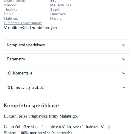
Číslo produktu:
850
Výrobce:
MALABRIGO
Tloušťka:
Sport
Barva:
Oranžová
Materiál:
Merino
Hlídat cenu / dostupnost
V oblíbených
Do oblíbených
Kompletní specifikace
Parametry
0
Komentáře
11
Související zboží
Kompletní specifikace
Luxusní příze uruguayské firmy Malabrigo.
Celoroční příze vhodná na pletení šátků, svetrů, halenek, šál aj.
Složení: 100% merino vlna (superwash)