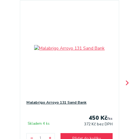
Malabrigo Arroyo 131 Sand Bank
Malabr
450 Kč
/
ks
Skladem 4 ks
Sklade
372 Kč
bez DPH
Přidat do košíku