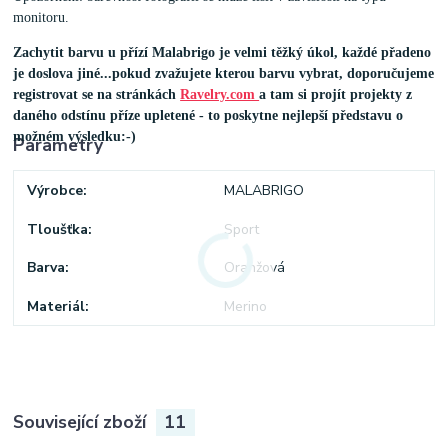
monitoru.
Zachytit barvu u přízí Malabrigo je velmi těžký úkol, každé přadeno
je doslova jiné...pokud zvažujete kterou barvu vybrat, doporučujeme
registrovat se na stránkách
Ravelry.com
a tam si projít projekty z
daného odstínu příze upletené - to poskytne nejlepší představu o
možném výsledku:-)
Parametry
Výrobce
MALABRIGO
Tloušťka
Sport
Barva
Oranžová
Materiál
Merino
Související zboží
11