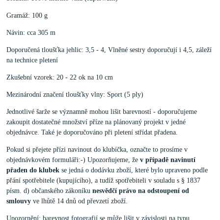
Gramáž: 100 g
Návin: cca 305 m
Doporučená tloušťka jehlic: 3,5 - 4, Vlněné sestry doporučují i 4,5, záleží
na technice pletení
Zkušební vzorek: 20 - 22 ok na 10 cm
Mezinárodní značení tloušťky vlny: Sport (5 ply)
Jednotlivé šarže se významně mohou lišit barevností - doporučujeme
zakoupit dostatečné množství příze na plánovaný projekt v jedné
objednávce. Také je doporučováno při pletení střídat přadena.
Pokud si přejete přízi navinout do klubíčka, označte to prosíme v
objednávkovém formuláři:-) Upozorňujeme, že
v případě navinutí
přaden do klubek
se jedná o dodávku zboží, které bylo upraveno podle
přání spotřebitele (kupujícího), a tudíž spotřebiteli v souladu s § 1837
písm. d) občanského zákoníku
nesvědčí právo na odstoupení od
smlouvy
ve lhůtě 14 dnů od převzetí zboží.
Upozornění: barevnost fotografií se může lišit v závislosti na typu