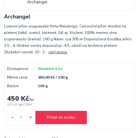
Archangel
Luxusní příze uruguayské firmy Malabrigo. Celoroční příze vhodná na
pletení šátků, svetrů, halenek, šál aj. Složení: 100% merino vlna
(superwash) Gramáž: 100 g Návin: cca 305 m Doporučená tloušťka jehlic:
3,5 - 4, Vlněné sestry doporučují i 4,5, záleží na technice pletení
Zkušební vzorek: 20 - 2...
celý popis
Dostupnost
Skladem 5 ks
Měrná cena
450,00 Kč / 100 g
Balení
100 g
450 Kč
/
ks
372 Kč
bez DPH
Přidat do košíku