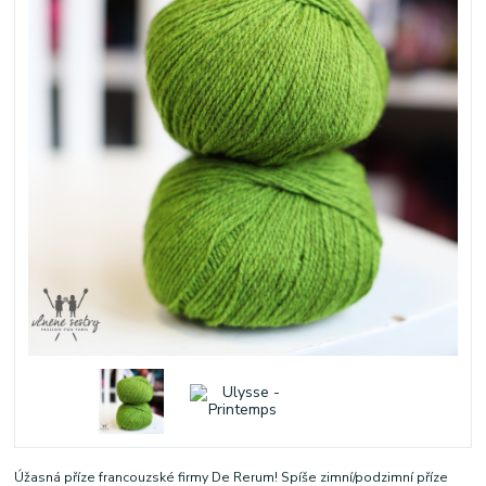
Úžasná příze francouzské firmy De Rerum! Spíše zimní/podzimní příze