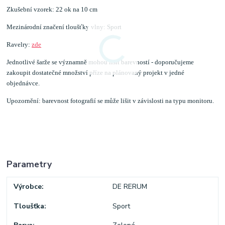
Zkušební vzorek: 22 ok na 10 cm
Mezinárodní značení tloušťky vlny: Sport
Ravelry:
zde
Jednotlivé šarže se významně mohou lišit barevností - doporučujeme
zakoupit dostatečné množství příze na plánovaný projekt v jedné
objednávce.
Upozornění: barevnost fotografií se může lišit v závislosti na typu monitoru.
Parametry
Výrobce
DE RERUM
Tloušťka
Sport