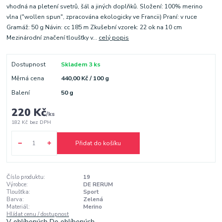
vhodná na pletení svetrů, šál a jiných doplňků. Složení: 100% merino
vlna ("wollen spun", zpracována ekologicky ve Francii) Praní: v ruce
Gramáž: 50 g Návin: cc 185 m Zkušební vzorek: 22 ok na 10 cm
Mezinárodní značení tloušťky v...
celý popis
Dostupnost
Skladem 3 ks
Měrná cena
440,00 Kč / 100 g
Balení
50 g
220 Kč
/
ks
182 Kč
bez DPH
Přidat do košíku
Číslo produktu:
19
Výrobce:
DE RERUM
Tloušťka:
Sport
Barva:
Zelená
Materiál:
Merino
Hlídat cenu / dostupnost
V oblíbených
Do oblíbených