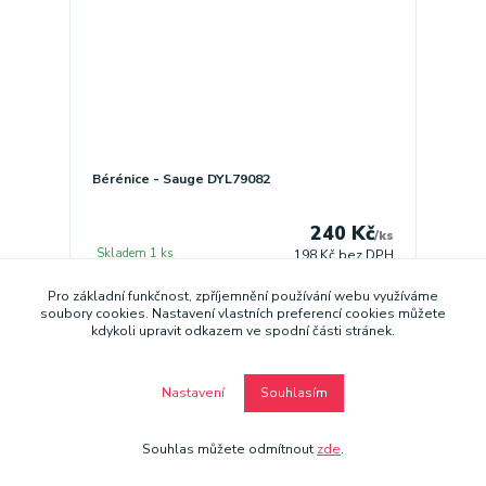
Bérénice - Sauge DYL79082
240 Kč
/
ks
Skladem 1 ks
198 Kč
bez DPH
Pro základní funkčnost, zpříjemnění používání webu využíváme
Přidat do košíku
soubory cookies. Nastavení vlastních preferencí cookies můžete
kdykoli upravit odkazem ve spodní části stránek.
Nastavení
Souhlasím
Souhlas můžete odmítnout
zde
.