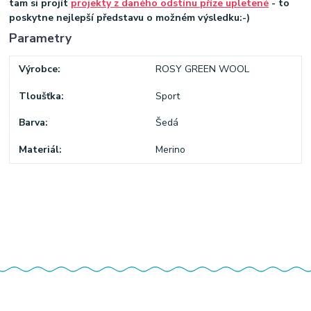
tam si projít
projekty z daného odstínu příze upletené
- to
poskytne nejlepší představu o možném výsledku:-)
Parametry
Výrobce
ROSY GREEN WOOL
Tloušťka
Sport
Barva
Šedá
Materiál
Merino