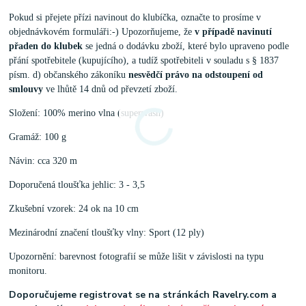
Pokud si přejete přízi navinout do klubíčka, označte to prosíme v
objednávkovém formuláři:-) Upozorňujeme, že
v případě navinutí
přaden do klubek
se jedná o dodávku zboží, které bylo upraveno podle
přání spotřebitele (kupujícího), a tudíž spotřebiteli v souladu s § 1837
písm. d) občanského zákoníku
nesvědčí právo na odstoupení od
smlouvy
ve lhůtě 14 dnů od převzetí zboží.
Složení: 100% merino vlna (superwash)
Gramáž: 100 g
Návin: cca 320 m
Doporučená tloušťka jehlic: 3 - 3,5
Zkušební vzorek: 24 ok na 10 cm
Mezinárodní značení tloušťky vlny: Sport (12 ply)
Upozornění: barevnost fotografií se může lišit v závislosti na typu
monitoru.
Doporučujeme registrovat se na stránkách Ravelry.com a