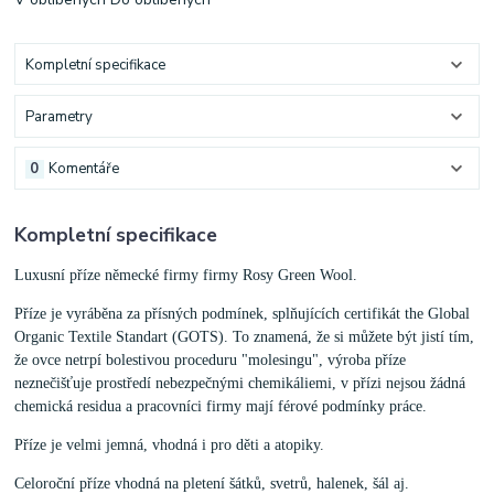
Kompletní specifikace
Parametry
0
Komentáře
Kompletní specifikace
Luxusní příze německé firmy firmy Rosy Green Wool.
Příze je vyráběna za přísných podmínek, splňujících certifikát the Global
Organic Textile Standart (GOTS). To znamená, že si můžete být jistí tím,
že ovce netrpí bolestivou proceduru "molesingu", výroba příze
neznečišťuje prostředí nebezpečnými chemikáliemi, v přízi nejsou žádná
chemická residua a pracovníci firmy mají férové podmínky práce.
Příze je velmi jemná, vhodná i pro děti a atopiky.
Celoroční příze vhodná na pletení šátků, svetrů, halenek, šál aj.