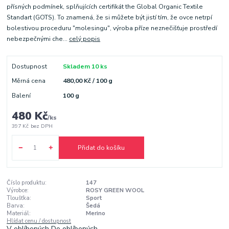
přísných podmínek, splňujících certifikát the Global Organic Textile
Standart (GOTS). To znamená, že si můžete být jistí tím, že ovce netrpí
bolestivou proceduru "molesingu", výroba příze neznečišťuje prostředí
nebezpečnými che...
celý popis
Dostupnost
Skladem 10 ks
Měrná cena
480,00 Kč / 100 g
Balení
100 g
480 Kč
/
ks
397 Kč
bez DPH
Přidat do košíku
Číslo produktu:
147
Výrobce:
ROSY GREEN WOOL
Tloušťka:
Sport
Barva:
Šedá
Materiál:
Merino
Hlídat cenu / dostupnost
V oblíbených
Do oblíbených