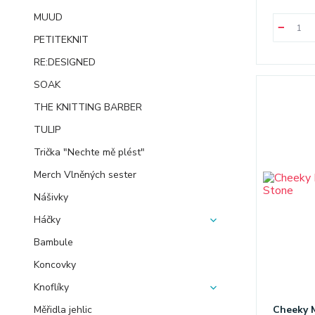
MUUD
PETITEKNIT
RE:DESIGNED
SOAK
THE KNITTING BARBER
TULIP
Trička "Nechte mě plést"
Merch Vlněných sester
Nášivky
Háčky
Bambule
Koncovky
Knoflíky
Měřidla jehlic
Cheeky M