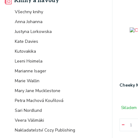
Knihy a návody
Všechny knihy
Anna Johanna
Justyna Lorkowska
Kate Davies
Kutovakika
Leeni Hoimela
Marianne Isager
Marie Wallin
Cheeky M
Mary Jane Mucklestone
Petra Machová Kouřilová
Skladem 
Sari Nordlund
Veera Välimäki
Nakladatelství Cozy Publishing