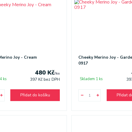
erino Joy - Cream
Cheeky Merino Joy - Gard
0917
480 Kč
/
ks
4 ks
Skladem 1 ks
397 Kč
bez DPH
39
Přidat do košíku
Přidat d