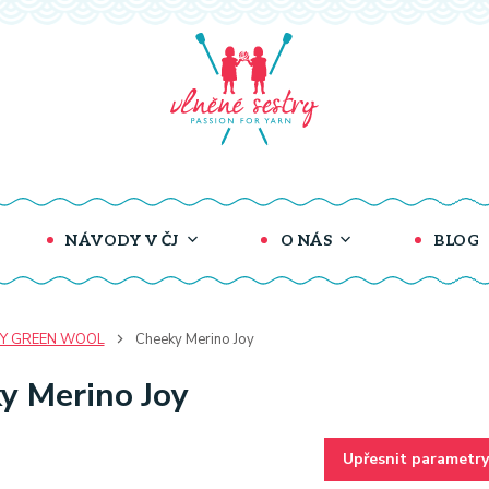
NÁVODY V ČJ
O NÁS
BLOG
Y GREEN WOOL
Cheeky Merino Joy
y Merino Joy
Upřesnit parametry