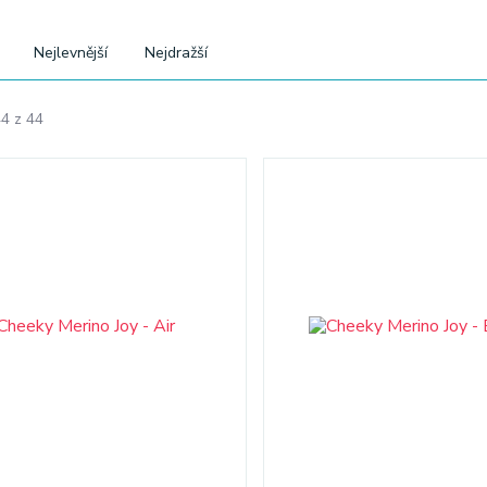
Nejlevnější
Nejdražší
44 z 44