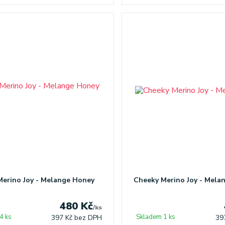
erino Joy - Melange Honey
Cheeky Merino Joy - Mela
480 Kč
/
ks
4 ks
Skladem 1 ks
397 Kč
bez DPH
39