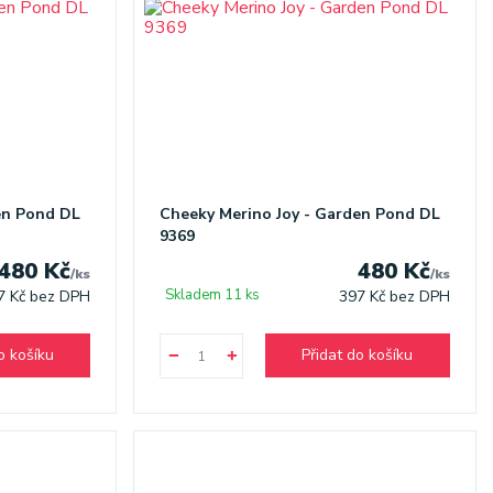
en Pond DL
Cheeky Merino Joy - Garden Pond DL
9369
480 Kč
480 Kč
/
ks
/
ks
Skladem 11 ks
7 Kč
bez DPH
397 Kč
bez DPH
o košíku
Přidat do košíku