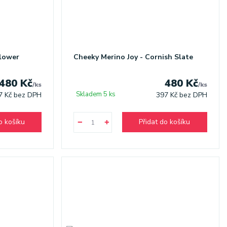
flower
Cheeky Merino Joy - Cornish Slate
480 Kč
480 Kč
/
ks
/
ks
Skladem 5 ks
7 Kč
bez DPH
397 Kč
bez DPH
o košíku
Přidat do košíku