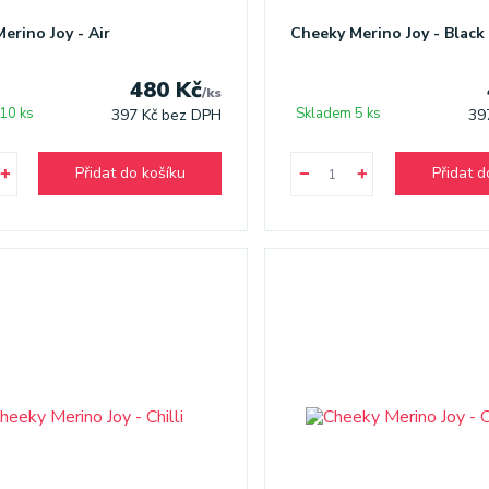
erino Joy - Air
Cheeky Merino Joy - Black
480 Kč
/
ks
10 ks
Skladem 5 ks
397 Kč
bez DPH
39
Přidat do košíku
Přidat d