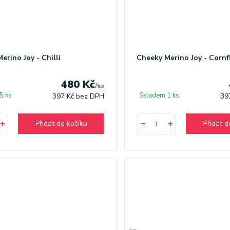
erino Joy - Chilli
Cheeky Merino Joy - Corn
480 Kč
/
ks
5 ks
Skladem 1 ks
397 Kč
bez DPH
39
Přidat do košíku
Přidat d