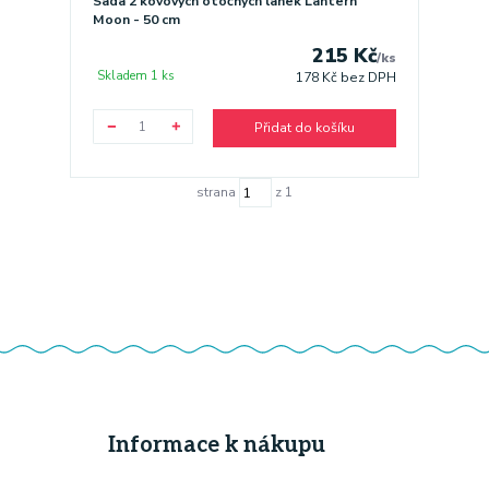
Sada 2 kovových otočných lanek Lantern
Moon - 50 cm
215 Kč
/
ks
Skladem 1 ks
178 Kč
bez DPH
Přidat do košíku
strana
z 1
Informace k nákupu