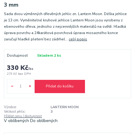
3 mm
Sada dvou výměnných dřevěných jehlic zn. Lantern Moon. Délka jehlice
je 13 cm. Vyměnitelné kruhové jehlice Lantern Moon jsou vyrobeny z
ebenového dřeva, jednoho z nejcennějších materiálů na světě. Hladká
úprava povrchu a 24karátová povrchová úprava mosazného konce
zaručují hladké pletení bez zádrhel...
celý popis
Dostupnost
Skladem 2 ks
330 Kč
/
ks
273 Kč
bez DPH
Přidat do košíku
Výrobce:
LANTERN MOON
Velikost jehlic:
3
Hlídat cenu / dostupnost
V oblíbených
Do oblíbených