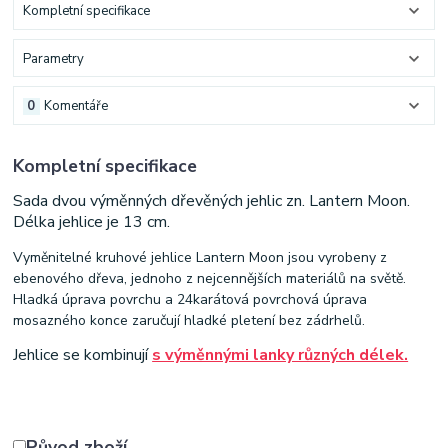
Kompletní specifikace
Parametry
0
Komentáře
Kompletní specifikace
Sada dvou výměnných dřevěných jehlic zn. Lantern Moon.
Délka jehlice je 13 cm.
Vyměnitelné kruhové jehlice Lantern Moon jsou vyrobeny z
ebenového dřeva, jednoho z nejcennějších materiálů na světě.
Hladká úprava povrchu a 24karátová povrchová úprava
mosazného konce zaručují hladké pletení bez zádrhelů.
Jehlice se kombinují
s výměnnými lanky různých délek.
Původ zboží