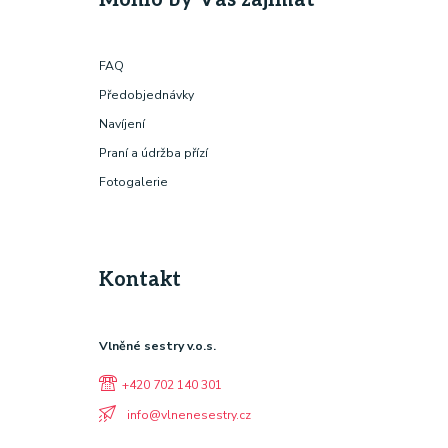
FAQ
Předobjednávky
Navíjení
Praní a údržba přízí
Fotogalerie
Kontakt
Vlněné sestry v.o.s.
+420 702 140 301
info@vlnenesestry.cz