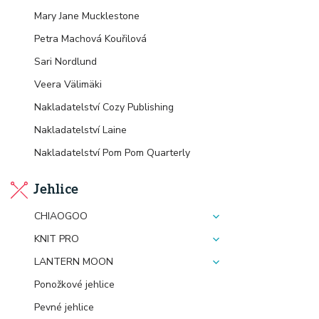
Mary Jane Mucklestone
Petra Machová Kouřilová
Sari Nordlund
Veera Välimäki
Nakladatelství Cozy Publishing
Nakladatelství Laine
Nakladatelství Pom Pom Quarterly
Jehlice
CHIAOGOO
KNIT PRO
LANTERN MOON
Ponožkové jehlice
Pevné jehlice