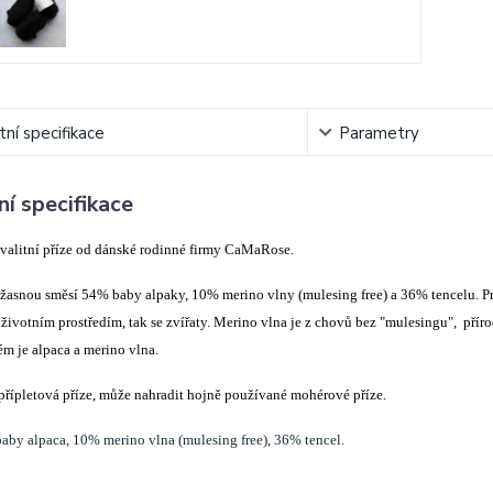
ní specifikace
Parametry
í specifikace
kvalitní příze od dánské rodinné firmy CaMaRose.
žasnou směsí 54% baby alpaky, 10% merino vlny (mulesing free) a 36% tencelu. Pr
 životním prostředím, tak se zvířaty. Merino vlna je z chovů bez "mulesingu", přír
ém je alpaca a merino vlna.
 přípletová příze, může nahradit hojně používané mohérové příze.
aby alpaca, 10% merino vlna (mulesing free), 36% tencel.