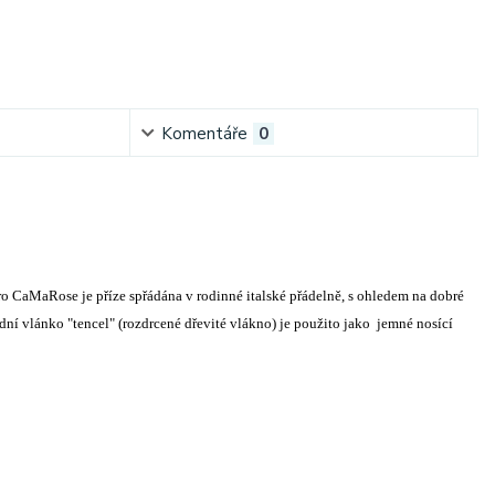
Komentáře
0
o CaMaRose je příze spřádána v rodinné italské přádelně, s ohledem na dobré
odní vlánko "tencel" (rozdrcené dřevité vlákno) je použito jako jemné nosící