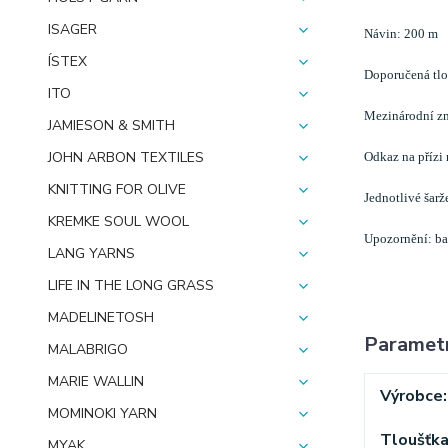
ISAGER
Návin: 200 m
ÍSTEX
Doporučená tlou
ITO
Mezinárodní zn
JAMIESON & SMITH
JOHN ARBON TEXTILES
Odkaz na přízi
KNITTING FOR OLIVE
Jednotlivé šarž
KREMKE SOUL WOOL
Upozornění: bar
LANG YARNS
LIFE IN THE LONG GRASS
MADELINETOSH
Paramet
MALABRIGO
MARIE WALLIN
Výrobce
MOMINOKI YARN
Tloušťk
MYAK