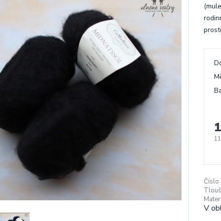
(mule
rodin
prost
D
M
Ba
1
11
Číslo
Tlouš
Materi
V ob