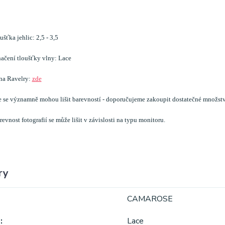
šťka jehlic: 2,5 - 3,5
ačení tloušťky vlny: Lace
 na Ravelry:
zde
e se významně mohou lišit barevností - doporučujeme zakoupit dostatečné množstv
evnost fotografií se může lišit v závislosti na typu monitoru.
ry
CAMAROSE
a
Lace