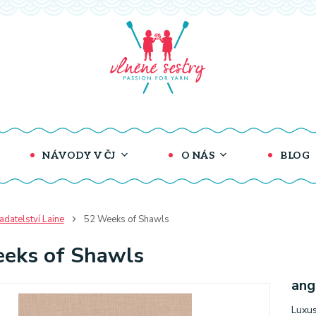
NÁVODY V ČJ
O NÁS
BLOG
adatelství Laine
52 Weeks of Shawls
eks of Shawls
ang
Luxus