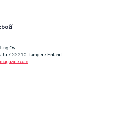
zboží
shing Oy
katu 7 33210 Tampere Finland
emagazine.com