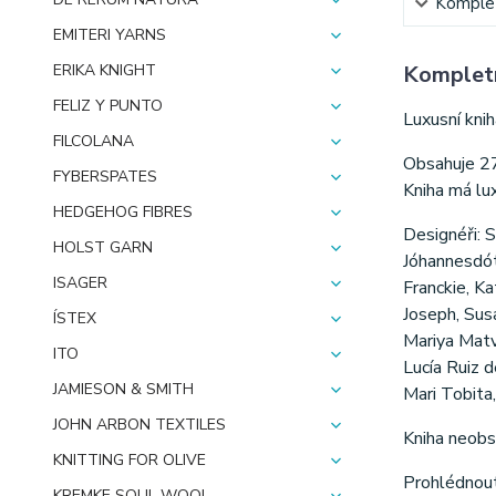
Komplet
EMITERI YARNS
ERIKA KNIGHT
Kompletn
FELIZ Y PUNTO
Luxusní knih
FILCOLANA
Obsahuje 27
FYBERSPATES
Kniha má lu
HEDGEHOG FIBRES
Designéři: 
HOLST GARN
Jóhannesdótt
ISAGER
Franckie, K
Joseph, Sus
ÍSTEX
Mariya Matv
ITO
Lucía Ruiz 
JAMIESON & SMITH
Mari Tobita
JOHN ARBON TEXTILES
Kniha neobs
KNITTING FOR OLIVE
Prohlédnou
KREMKE SOUL WOOL