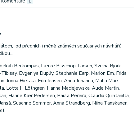
Komentáře
1
.
iálech, od předních i méně známých současných návrhářů.
kou...
Rebekah Berkompas, Lærke Bisschop-Larsen, Sveina Björk
-Tibisay, Evgeniya Dupliy, Stephanie Earp, Marion Em, Frida
n, Jonna Hietala, Erin Jensen, Anna Johanna, Malia Mae
kola, Lotta H Löthgren, Hanna Maciejewska, Aude Martin,
an, Hanne Kær Pedersen, Paula Pereira, Claudia Quintanilla,
es Jansà, Susanne Sommer, Anna Strandberg, Niina Tanskanen,
st.