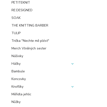
PETITEKNIT
RE:DESIGNED
SOAK
THE KNITTING BARBER
TULIP
Trička "Nechte mě plést"
Merch Vlněných sester
Nášivky
Háčky
Bambule
Koncovky
Knoflíky
Měřidla jehlic
Nůžky