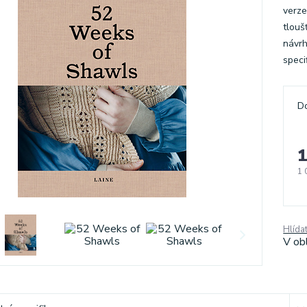
verze
tlouš
návrh
speci
D
1
1 
Hlída
V ob