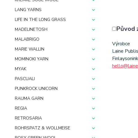
LANG YARNS
LIFE IN THE LONG GRASS
Původ 
MADELINETOSH
MALABRIGO
Výrobce
MARIE WALLIN
Laine Publi
Finlaysonin
MOMINOKI YARN
hello@lain
MYAK
PASCUALI
PUNKROCK UNICORN
RAUMA GARN
REGIA
RETROSARIA
ROHRSPATZ & WOLLMEISE
ROSY GREEN WOOL