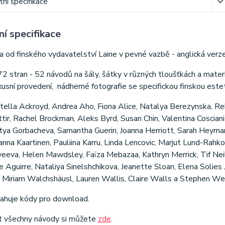
ní specifikace
í specifikace
a od finského vydavatelství Laine v pevné vazbě - anglická verze
2 stran - 52 návodů na šály, šátky v různých tloušťkách a mater
xusní provedení,
nádherné fotografie se specifickou finskou esteti
Stella Ackroyd, Andrea Aho, Fiona Alice, Natalya Berezynska, 
ir, Rachel Brockman, Aleks Byrd, Susan Chin, Valentina Cosciani
atya Gorbacheva, Samantha Guerin, Joanna Herriott, Sarah Heyman
anna Kaartinen, Pauliina Karru, Linda Lencovic, Marjut Lund-Rah
eeva, Helen Mawdsley, Faïza Mebazaa, Kathryn Merrick, Tif Neil
de Aguirre, Nataliya Sinelshchikova, Jeanette Sloan, Elena Soli
, Miriam Walchshäusl, Lauren Wallis, Claire Walls a Stephen We
ahuje kódy pro download.
t všechny návody si můžete
zde
.