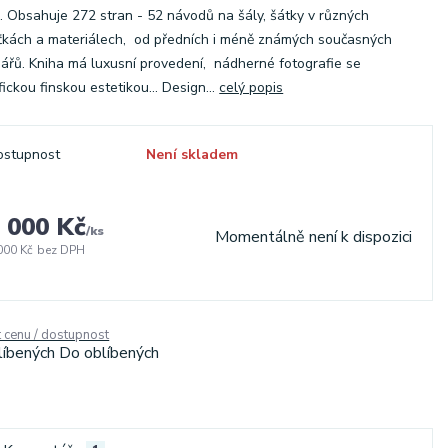
. Obsahuje 272 stran - 52 návodů na šály, šátky v různých
ťkách a materiálech, od předních i méně známých současných
ářů. Kniha má luxusní provedení, nádherné fotografie se
fickou finskou estetikou... Design...
celý popis
ostupnost
Není skladem
 000 Kč
/
ks
Momentálně není k dispozici
000 Kč
bez DPH
t cenu / dostupnost
líbených
Do oblíbených