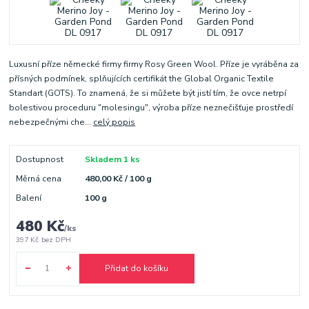
Luxusní příze německé firmy firmy Rosy Green Wool. Příze je vyráběna za
přísných podmínek, splňujících certifikát the Global Organic Textile
Standart (GOTS). To znamená, že si můžete být jistí tím, že ovce netrpí
bolestivou proceduru "molesingu", výroba příze neznečišťuje prostředí
nebezpečnými che...
celý popis
Dostupnost
Skladem 1 ks
Měrná cena
480,00 Kč / 100 g
Balení
100 g
480 Kč
/
ks
397 Kč
bez DPH
Přidat do košíku