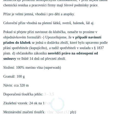
chemická residua a pracovníci firmy mají férové podmínky práce.
Příze je velmi jemná, vhodná i pro děti a atopiky.
Celoroční příze vhodná na pletení šátků, svetrů, halenek, šál aj.
Pokud si přejete přízi navinout do klubíčka, označte to prosíme v
objednávkovém formuláři:-) Upozorňujeme, že
v případě navinutí
přaden do klubek
se jedná o dodávku zboží, které bylo upraveno podle
přání spotřebitele (kupujícího), a tudíž spotřebiteli v souladu s § 1837
písm. d) občanského zákoníku
nesvědčí právo na odstoupení od
smlouvy
ve lhůtě 14 dnů od převzetí zboží.
Složení: 100% merino vlna (superwash)
Gramáž: 100 g
Návin: cca 320 m
Doporučená tloušťka jehlic: 3 - 3,5
Zkušební vzorek: 24 ok na 10 cm
Mezinárodní značení tloušťky vlny: Sport (12 ply)