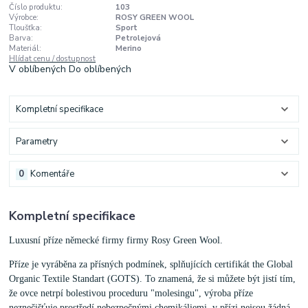
Číslo produktu:
103
Výrobce:
ROSY GREEN WOOL
Tloušťka:
Sport
Barva:
Petrolejová
Materiál:
Merino
Hlídat cenu / dostupnost
V oblíbených
Do oblíbených
Kompletní specifikace
Parametry
0
Komentáře
Kompletní specifikace
Luxusní příze německé firmy firmy Rosy Green Wool.
Příze je vyráběna za přísných podmínek, splňujících certifikát the Global
Organic Textile Standart (GOTS). To znamená, že si můžete být jistí tím,
že ovce netrpí bolestivou proceduru "molesingu", výroba příze
neznečišťuje prostředí nebezpečnými chemikáliemi, v přízi nejsou žádná