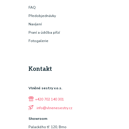
FAQ
Předobjednávky
Navíjení
Praní a údržba přízí
Fotogalerie
Kontakt
Vlněné sestry v.o.s.
+420 702 140 301
info@vlnenesestry.cz
Showroom
Palackého tř. 120, Brno