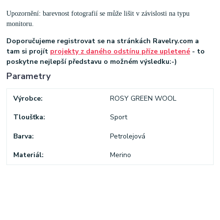
Upozornění: barevnost fotografií se může lišit v závislosti na typu
monitoru.
Doporučujeme registrovat se na stránkách Ravelry.com a
tam si projít
projekty z daného odstínu příze upletené
- to
poskytne nejlepší představu o možném výsledku:-)
Parametry
Výrobce
ROSY GREEN WOOL
Tloušťka
Sport
Barva
Petrolejová
Materiál
Merino