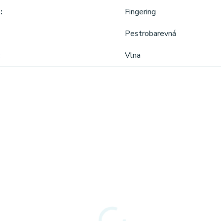
a
Fingering
Pestrobarevná
Vlna