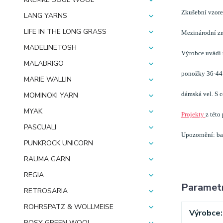
Zkušební vzorek
LANG YARNS
LIFE IN THE LONG GRASS
Mezinárodní zna
MADELINETOSH
Výrobce uvádí 
MALABRIGO
ponožky 36-44 
MARIE WALLIN
dámská vel. S c
MOMINOKI YARN
MYAK
Projekty
z této
PASCUALI
Upozornění: bar
PUNKROCK UNICORN
RAUMA GARN
REGIA
Paramet
RETROSARIA
ROHRSPATZ & WOLLMEISE
Výrobce
ROSY GREEN WOOL