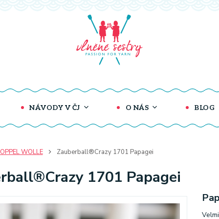
NÁVODY V ČJ
O NÁS
BLOG
OPPEL WOLLE
Zauberball®Crazy 1701 Papagei
rball®Crazy 1701 Papagei
Pap
Velmi