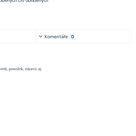
líbených
Do oblíbených
Komentáře
0
etrů, ponožek, rukavic aj.