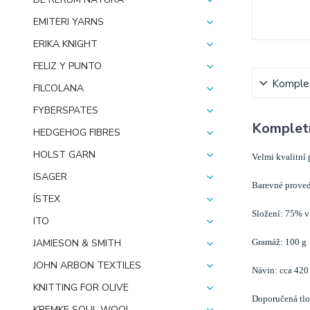
EMITERI YARNS
ERIKA KNIGHT
FELIZ Y PUNTO
Komplet
FILCOLANA
FYBERSPATES
Kompletn
HEDGEHOG FIBRES
HOLST GARN
Velmi kvalitní 
ISAGER
Barevné proved
ÍSTEX
Složení: 75% v
ITO
Gramáž: 100 g
JAMIESON & SMITH
JOHN ARBON TEXTILES
Návin: cca 420
KNITTING FOR OLIVE
Doporučená tlou
KREMKE SOUL WOOL