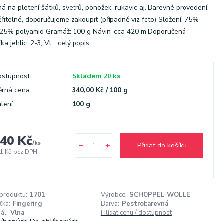
á na pletení šátků, svetrů, ponožek, rukavic aj. Barevné provedení:
řitelné, doporučujeme zakoupit (případně viz foto) Složení: 75%
 25% polyamid Gramáž: 100 g Návin: cca 420 m Doporučená
ka jehlic: 2-3, Vl...
celý popis
ostupnost
Skladem 20 ks
ěrná cena
340,00 Kč / 100 g
lení
100 g
40 Kč
/
ks
Přidat do košíku
1 Kč
bez DPH
 produktu:
1701
Výrobce:
SCHOPPEL WOLLE
ťka:
Fingering
Barva:
Pestrobarevná
ál:
Vlna
Hlídat cenu / dostupnost