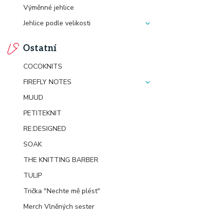
Výměnné jehlice
Jehlice podle velikosti
Ostatní
COCOKNITS
FIREFLY NOTES
MUUD
PETITEKNIT
RE:DESIGNED
SOAK
THE KNITTING BARBER
TULIP
Trička "Nechte mě plést"
Merch Vlněných sester