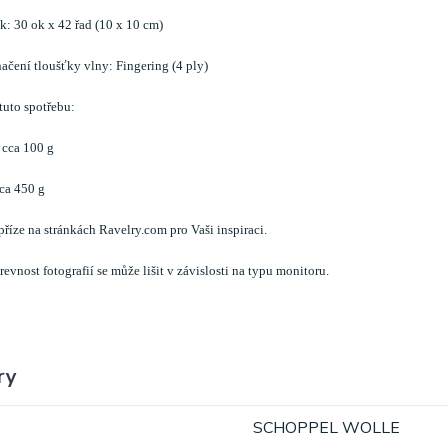
: 30 ok x 42 řad (10 x 10 cm)
čení tloušťky vlny: Fingering (4 ply)
tuto spotřebu:
cca 100 g
ca 450 g
 příze na stránkách Ravelry.com pro Vaši inspiraci.
evnost fotografií se může lišit v závislosti na typu monitoru.
ry
SCHOPPEL WOLLE