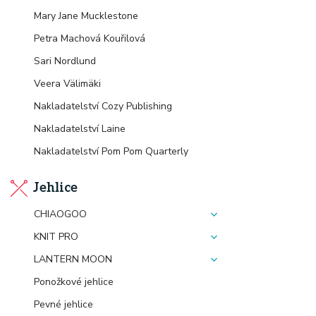
Mary Jane Mucklestone
Petra Machová Kouřilová
Sari Nordlund
Veera Välimäki
Nakladatelství Cozy Publishing
Nakladatelství Laine
Nakladatelství Pom Pom Quarterly
Jehlice
CHIAOGOO
KNIT PRO
LANTERN MOON
Ponožkové jehlice
Pevné jehlice