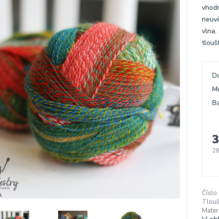
vhodn
neuvě
vlna,
tloušť
D
M
Ba
3
28
Číslo
Tlouš
Materi