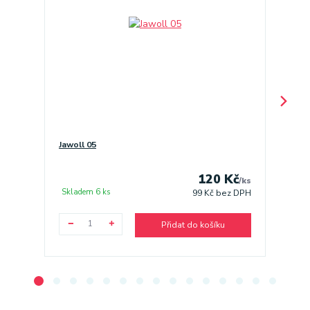
Jawoll 05
Jawoll 
120 Kč
/
ks
Skladem 6 ks
Sklade
99 Kč
bez DPH
Přidat do košíku