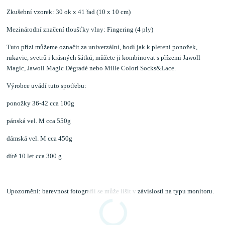
Zkušební vzorek: 30 ok x 41 řad (10 x 10 cm)
Mezinárodní značení tloušťky vlny: Fingering (4 ply)
Tuto přízi můžeme označit za univerzální, hodí jak k pletení ponožek,
rukavic, svetrů i krásných šátků, můžete ji kombinovat s přízemi Jawoll
Magic, Jawoll Magic Dégradé nebo Mille Colori Socks&Lace.
Výrobce uvádí tuto spotřebu:
ponožky 36-42 cca 100g
pánská vel. M cca 550g
dámská vel. M cca 450g
dítě 10 let cca 300 g
Upozornění: barevnost fotografií se může lišit v závislosti na typu monitoru.