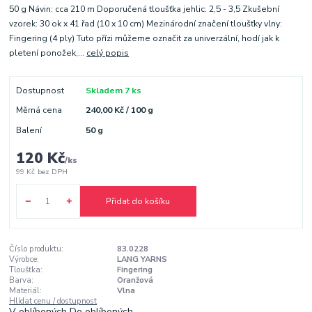
50 g Návin: cca 210 m Doporučená tloušťka jehlic: 2,5 - 3,5 Zkušební
vzorek: 30 ok x 41 řad (10 x 10 cm) Mezinárodní značení tloušťky vlny:
Fingering (4 ply) Tuto přízi můžeme označit za univerzální, hodí jak k
pletení ponožek,...
celý popis
Dostupnost
Skladem 7 ks
Měrná cena
240,00 Kč / 100 g
Balení
50 g
120 Kč
/
ks
99 Kč
bez DPH
Přidat do košíku
Číslo produktu:
83.0228
Výrobce:
LANG YARNS
Tloušťka:
Fingering
Barva:
Oranžová
Materiál:
Vlna
Hlídat cenu / dostupnost
V oblíbených
Do oblíbených