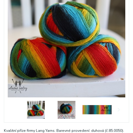
Kvalitní příze firmy Lang Yarns. Barevné provedení: duhová (č.85.0050).