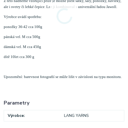
Z této nádherně vzorující příze je možné plést šátky, šály, ponožky, návleky,
ale i svetry či lehké čepice. Lze ji kombinoval s univerzální řadou Jawoll.
Výrobce uvádí spotřebu:
ponožky 36-42 cca 100g
pánská vel. M cca 500g
dámská vel. M cca 450g
dítě 10let cca 300 g
Upozornění: barevnost fotografií se může lišit v závislosti na typu monitoru.
Parametry
Výrobce
LANG YARNS