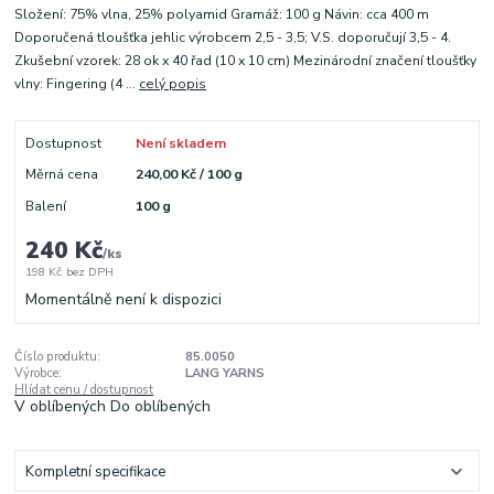
Složení: 75% vlna, 25% polyamid Gramáž: 100 g Návin: cca 400 m
Doporučená tloušťka jehlic výrobcem 2,5 - 3,5; V.S. doporučují 3,5 - 4.
Zkušební vzorek: 28 ok x 40 řad (10 x 10 cm) Mezinárodní značení tloušťky
vlny: Fingering (4 ...
celý popis
Dostupnost
Není skladem
Měrná cena
240,00 Kč / 100 g
Balení
100 g
240 Kč
/
ks
198 Kč
bez DPH
Momentálně není k dispozici
Číslo produktu:
85.0050
Výrobce:
LANG YARNS
Hlídat cenu / dostupnost
V oblíbených
Do oblíbených
Kompletní specifikace