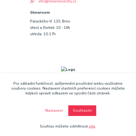
info@vlnenesestry.cz
Showroom
Palackého tř. 120, Brno
úterý a čtvrtek: 10 - 16h
středa: 10-17h
Pro základní funkčnost, zpříjemnění používání webu využíváme
soubory cookies. Nastavení vlastních preferencí cookies můžete
kdykoli upravit odkazem ve spodní části stránek.
Nastavení
Souhlasím
Copyright © Vlněné sestry 2019
Souhlas můžete odmítnout
zde
.
Vytvořeno na
Eshop-rychle.cz