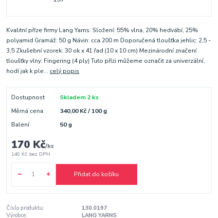
Kvalitní příze firmy Lang Yarns. Složení: 55% vlna, 20% hedvábí, 25%
polyamid Gramáž: 50 g Návin: cca 200 m Doporučená tloušťka jehlic: 2,5 -
3,5 Zkušební vzorek: 30 ok x 41 řad (10 x 10 cm) Mezinárodní značení
tloušťky vlny: Fingering (4 ply) Tuto přízi můžeme označit za univerzální,
hodí jak k ple...
celý popis
Dostupnost
Skladem 2 ks
Měrná cena
340,00 Kč / 100 g
Balení
50 g
170 Kč
/
ks
140 Kč
bez DPH
Přidat do košíku
Číslo produktu:
130.0197
Výrobce:
LANG YARNS