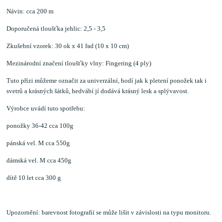
Návin: cca 200 m
Doporučená tloušťka jehlic: 2,5 - 3,5
Zkušební vzorek: 30 ok x 41 řad (10 x 10 cm)
Mezinárodní značení tloušťky vlny: Fingering (4 ply)
Tuto přízi můžeme označit za univerzální, hodí jak k pletení ponožek tak i
svetrů a krásných šátků, hedvábí jí dodává krásný lesk a splývavost.
Výrobce uvádí tuto spotřebu:
ponožky 36-42 cca 100g
pánská vel. M cca 550g
dámská vel. M cca 450g
dítě 10 let cca 300 g
Upozornění: barevnost fotografií se může lišit v závislosti na typu monitoru.