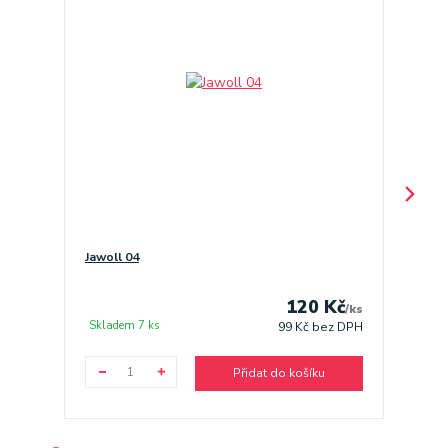
Jawoll 04
Jawoll 
120 Kč
/
ks
Skladem 7 ks
Sklade
99 Kč
bez DPH
Přidat do košíku