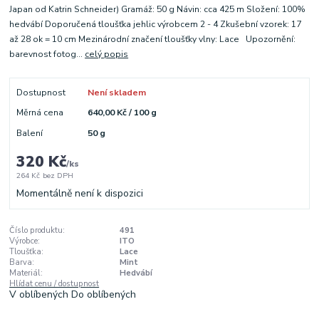
Japan od Katrin Schneider) Gramáž: 50 g Návin: cca 425 m Složení: 100%
hedvábí Doporučená tloušťka jehlic výrobcem 2 - 4 Zkušební vzorek: 17
až 28 ok = 10 cm Mezinárodní značení tloušťky vlny: Lace Upozornění:
barevnost fotog...
celý popis
Dostupnost
Není skladem
Měrná cena
640,00 Kč / 100 g
Balení
50 g
320 Kč
/
ks
264 Kč
bez DPH
Momentálně není k dispozici
Číslo produktu:
491
Výrobce:
ITO
Tloušťka:
Lace
Barva:
Mint
Materiál:
Hedvábí
Hlídat cenu / dostupnost
V oblíbených
Do oblíbených