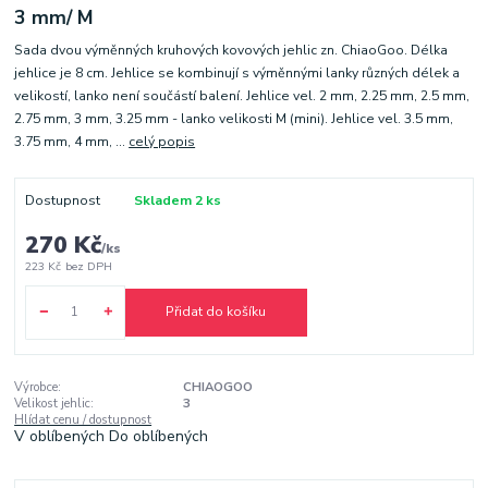
3 mm/ M
Sada dvou výměnných kruhových kovových jehlic zn. ChiaoGoo. Délka
jehlice je 8 cm. Jehlice se kombinují s výměnnými lanky různých délek a
velikostí, lanko není součástí balení. Jehlice vel. 2 mm, 2.25 mm, 2.5 mm,
2.75 mm, 3 mm, 3.25 mm - lanko velikosti M (mini). Jehlice vel. 3.5 mm,
3.75 mm, 4 mm, ...
celý popis
Dostupnost
Skladem 2 ks
270 Kč
/
ks
223 Kč
bez DPH
Přidat do košíku
Výrobce:
CHIAOGOO
Velikost jehlic:
3
Hlídat cenu / dostupnost
V oblíbených
Do oblíbených