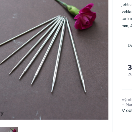
jehli
velik
lanko
mm, 4
D
3
26
Výrob
Hlída
V ob