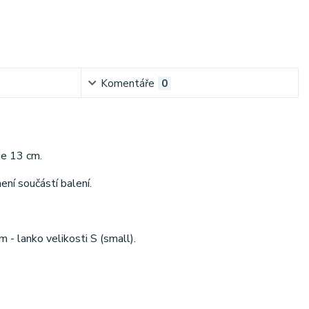
Komentáře
0
je 13 cm.
ení součástí balení.
- lanko velikosti S (small).