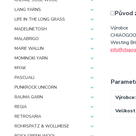
LANG YARNS
Původ 
LIFE IN THE LONG GRASS
Výrobce
MADELINETOSH
CHIAOGO
MALABRIGO
Westing Br
MARIE WALLIN
info@chiao
MOMINOKI YARN
MYAK
PASCUALI
Paramet
PUNKROCK UNICORN
Výrobce
RAUMA GARN
REGIA
Velikost 
RETROSARIA
ROHRSPATZ & WOLLMEISE
ROSY GREEN WOOL