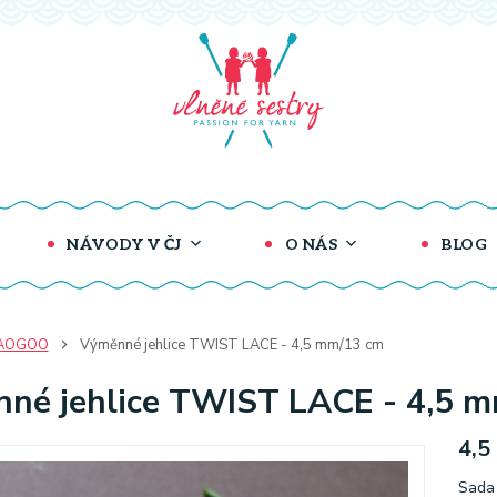
NÁVODY V ČJ
O NÁS
BLOG
AOGOO
Výměnné jehlice TWIST LACE - 4,5 mm/13 cm
né jehlice TWIST LACE - 4,5 
4,5
Sada 