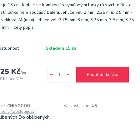
ce je 13 cm. Jehlice se kombinují s výměnnými lanky různých délek a
ostí, lanko není součástí balení. Jehlice vel. 2 mm, 2.25 mm, 2.5 mm -
 velikosti M (mini). Jehlice vel. 2.75 mm, 3 mm, 3.25 mm, 3.5 mm, 3.75
 mm,...
celý popis
ostupnost
Skladem 15 ks
25 Kč
/
ks
Přidat do košíku
9 Kč
bez DPH
ce:
CHIAOGOO
Velikost jehlic:
4.5
t cenu / dostupnost
líbených
Do oblíbených