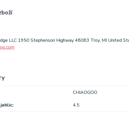
zboží
O
idge LLC 1950 Stephenson Highway 48083 Troy, MI United Sta
goo.com
ry
CHIAOGOO
jehlic
4.5