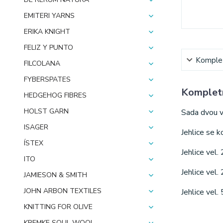
EMITERI YARNS
ERIKA KNIGHT
FELIZ Y PUNTO
Komplet
FILCOLANA
FYBERSPATES
Kompletn
HEDGEHOG FIBRES
HOLST GARN
Sada dvou v
ISAGER
Jehlice se k
ÍSTEX
Jehlice vel.
ITO
Jehlice vel
JAMIESON & SMITH
JOHN ARBON TEXTILES
Jehlice vel.
KNITTING FOR OLIVE
KREMKE SOUL WOOL