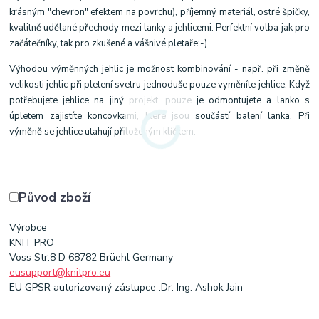
krásným "chevron" efektem na povrchu), příjemný materiál, ostré špičky,
kvalitně udělané přechody mezi lanky a jehlicemi. Perfektní volba jak pro
začátečníky, tak pro zkušené a vášnivé pletaře:-).
Výhodou výměnných jehlic je možnost kombinování - např. při změně
velikosti jehlic při pletení svetru jednoduše pouze vyměníte jehlice. Když
potřebujete jehlice na jiný projekt, pouze je odmontujete a lanko s
úpletem zajistíte koncovkami, které jsou součástí balení lanka. Při
výměně se jehlice utahují přiloženým klíčkem.
Původ zboží
Výrobce
KNIT PRO
Voss Str.8 D 68782 Brüehl Germany
eusupport@knitpro.eu
EU GPSR autorizovaný zástupce :Dr. Ing. Ashok Jain