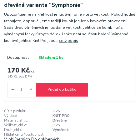
dřevěná varianta "Symphonie"
Upozorňujeme na křehkost jehlic Symfonie v této velikosti. Pokud hodně
utahujete, doporučujeme raději koupit jehlice v kovovém provedení.
Sada dvou výměnných jehlic dané velikosti. Jehlice se kombinují s
výměnnými lanky různých délek, lanko není součástí balení. Výměnné
kruhové jehlice Knit Pro jsou...
celý popis
Dostupnost
Skladem 1 ks
170 Kč
/
ks
140 Kč
bez DPH
Přidat do košíku
Číslo produktu:
3,25
Výrobce:
KNIT PRO
Materiál jehlic:
Dřevěné
Velikost jehlic:
3.25
Druh jehlic:
Výměnné
Hlídat cenu / dostupnost
V oblíbených
Do oblíbených