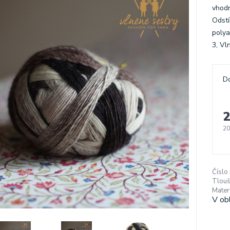
vhodn
Odstí
polya
3, Vl
D
2
20
Číslo
Tlouš
Materi
V ob