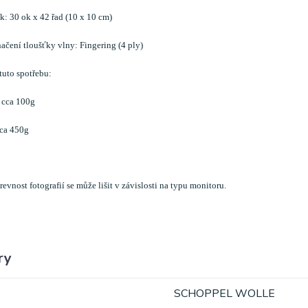
: 30 ok x 42 řad (10 x 10 cm)
čení tloušťky vlny: Fingering (4 ply)
tuto spotřebu:
 cca 100g
cca 450g
evnost fotografií se může lišit v závislosti na typu monitoru.
ry
SCHOPPEL WOLLE