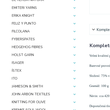
EMITERI YARNS
ERIKA KNIGHT
FELIZ Y PUNTO
Komplet
FILCOLANA
FYBERSPATES
Kompletn
HEDGEHOG FIBRES
HOLST GARN
Velmi kvalitní 
ISAGER
Barevné proved
ÍSTEX
Složení: 75% v
ITO
Gramáž: 100 g
JAMIESON & SMITH
JOHN ARBON TEXTILES
Návin: cca 420
KNITTING FOR OLIVE
Doporučená tlou
KREMKE SOUL WOOL