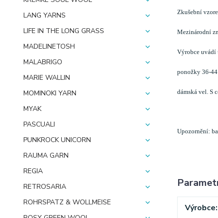
Zkušební vzorek
LANG YARNS
LIFE IN THE LONG GRASS
Mezinárodní zna
MADELINETOSH
Výrobce uvádí 
MALABRIGO
ponožky 36-44
MARIE WALLIN
dámská vel. S 
MOMINOKI YARN
MYAK
PASCUALI
Upozornění: bar
PUNKROCK UNICORN
RAUMA GARN
REGIA
Paramet
RETROSARIA
ROHRSPATZ & WOLLMEISE
Výrobce
ROSY GREEN WOOL