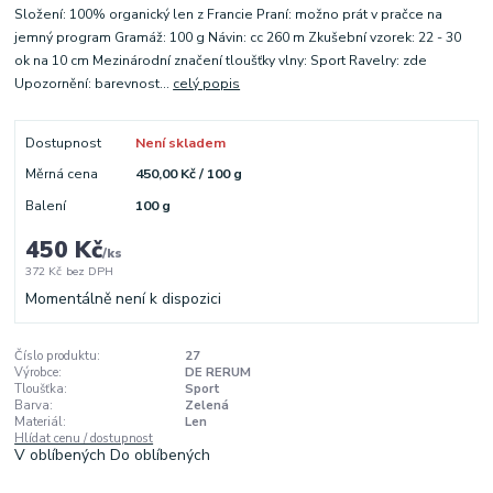
Složení: 100% organický len z Francie Praní: možno prát v pračce na
jemný program Gramáž: 100 g Návin: cc 260 m Zkušební vzorek: 22 - 30
ok na 10 cm Mezinárodní značení tloušťky vlny: Sport Ravelry: zde
Upozornění: barevnost...
celý popis
Dostupnost
Není skladem
Měrná cena
450,00 Kč / 100 g
Balení
100 g
450 Kč
/
ks
372 Kč
bez DPH
Momentálně není k dispozici
Číslo produktu:
27
Výrobce:
DE RERUM
Tloušťka:
Sport
Barva:
Zelená
Materiál:
Len
Hlídat cenu / dostupnost
V oblíbených
Do oblíbených