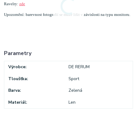
Ravelry:
zde
Upozornění: barevnost fotografií se může lišit v závislosti na typu monitoru.
Parametry
Výrobce
DE RERUM
Tloušťka
Sport
Barva
Zelená
Materiál
Len