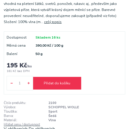
vhodná na pletení šátků, svetrů, ponožek, rukavic aj., především jako
výpletová příze, která vytváří krásný dojem měnící se příze. Barevné
provedení: neuvěřitelné, doporučujeme zakoupit (případně viz foto)
Složení: 100% vlna (m...
celý popis
Dostupnost
Skladem 16 ks
Měrná cena
390,00 Kč / 100 g
Balení
50 g
195 Kč
/
ks
161 Kč
bez DPH
Přidat do košíku
Číslo produktu:
2100
Výrobce:
SCHOPPEL WOLLE
Tloušťka:
Sport
Barva:
Šedá
Materiál:
Vlna
Hlídat cenu / dostupnost
V oblíbených
Do oblíbených