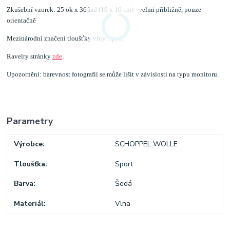
Zkušební vzorek: 25 ok x 36 řad (10 x 10 cm) - velmi přibližně, pouze
orientačně
Mezinárodní značení tloušťky vlny: sport
Ravelry stránky
zde
.
Upozornění: barevnost fotografií se může lišit v závislosti na typu monitoru.
Parametry
Výrobce
SCHOPPEL WOLLE
Tloušťka
Sport
Barva
Šedá
Materiál
Vlna