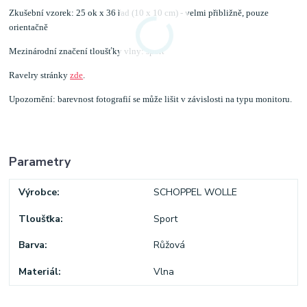
Zkušební vzorek: 25 ok x 36 řad (10 x 10 cm) - velmi přibližně, pouze
orientačně
Mezinárodní značení tloušťky vlny: sport
Ravelry stránky
zde
.
Upozornění: barevnost fotografií se může lišit v závislosti na typu monitoru.
Parametry
Výrobce
SCHOPPEL WOLLE
Tloušťka
Sport
Barva
Růžová
Materiál
Vlna