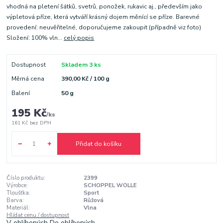
vhodná na pletení šátků, svetrů, ponožek, rukavic aj., především jako
výpletová příze, která vytváří krásný dojem měnící se příze. Barevné
provedení: neuvěřitelné, doporučujeme zakoupit (případně viz foto)
Složení: 100% vln...
celý popis
Dostupnost
Skladem 3 ks
Měrná cena
390,00 Kč / 100 g
Balení
50 g
195 Kč
/
ks
161 Kč
bez DPH
Přidat do košíku
Číslo produktu:
2399
Výrobce:
SCHOPPEL WOLLE
Tloušťka:
Sport
Barva:
Růžová
Materiál:
Vlna
Hlídat cenu / dostupnost
V oblíbených
Do oblíbených