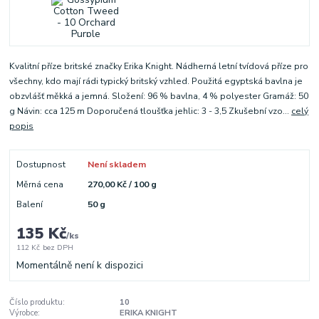
Kvalitní příze britské značky Erika Knight. Nádherná letní tvídová příze pro
všechny, kdo mají rádi typický britský vzhled. Použitá egyptská bavlna je
obzvlášť měkká a jemná. Složení: 96 % bavlna, 4 % polyester Gramáž: 50
g Návin: cca 125 m Doporučená tloušťka jehlic: 3 - 3,5 Zkušební vzo...
celý
popis
Dostupnost
Není skladem
Měrná cena
270,00 Kč / 100 g
Balení
50 g
135 Kč
/
ks
112 Kč
bez DPH
Momentálně není k dispozici
Číslo produktu:
10
Výrobce:
ERIKA KNIGHT