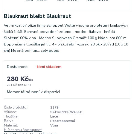
Blaukraut bleibt Blaukraut
Velmi kvalitní příze firmy Schoppel Wolle vhodná pro pletení krajkových
šátků či šál. Barevné provedení: zeleno - modro- fialovo - hnědá
Složení:100% vlna - Merino Superwash Gramáž: 100 g Návin: cca 800 m
Doporučená tloušťka jehlic: 4 - 5 Zkušební vzorek: 28 ok x 28 řad (10 x 10
cm) Mezinárodní zn...
celý popis
Dostupnost
Není skladem
280 Kč
/
ks
231 Kč
bez DPH
Momentálně není k dispozici
Číslo produktu:
2179
Výrobce:
SCHOPPEL WOLLE
Tloušťka:
Lace
Barva:
Pestrobarevná
Materiál:
Vlna
Hlídat cenu / dostupnost