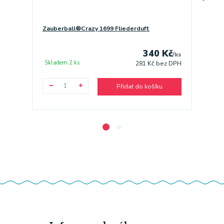
Zauberball®Crazy 1699 Fliederduft
Zauber
340 Kč
/
ks
Skladem 2 ks
Sklade
281 Kč
bez DPH
Přidat do košíku