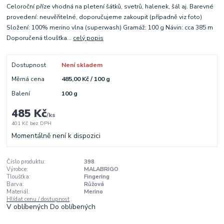
Celoroční příze vhodná na pletení šátků, svetrů, halenek, šál aj. Barevné
provedení: neuvěřitelné, doporučujeme zakoupit (případně viz foto)
Složení: 100% merino vlna (superwash) Gramáž: 100 g Návin: cca 385 m
Doporučená tloušťka...
celý popis
Dostupnost
Není skladem
Měrná cena
485,00 Kč / 100 g
Balení
100 g
485 Kč
/
ks
401 Kč
bez DPH
Momentálně není k dispozici
Číslo produktu:
398
Výrobce:
MALABRIGO
Tloušťka:
Fingering
Barva:
Růžová
Materiál:
Merino
Hlídat cenu / dostupnost
V oblíbených
Do oblíbených