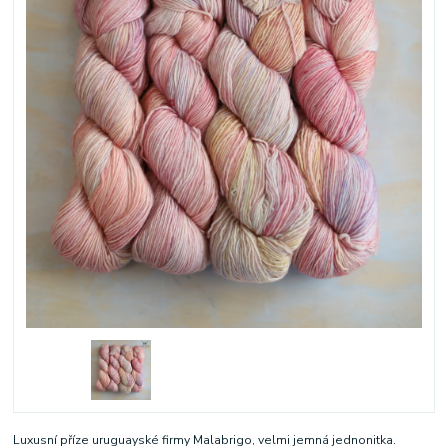
Luxusní příze uruguayské firmy Malabrigo, velmi jemná jednonitka.