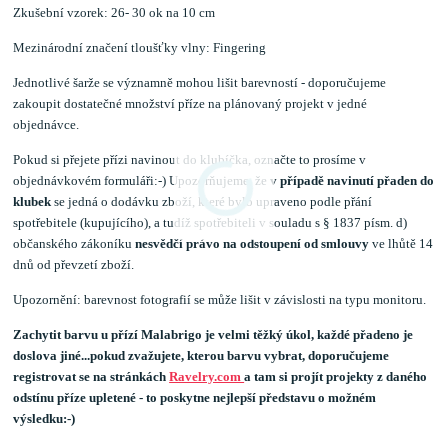
Zkušební vzorek: 26- 30 ok na 10 cm
Mezinárodní značení tloušťky vlny: Fingering
Jednotlivé šarže se významně mohou lišit barevností - doporučujeme
zakoupit dostatečné množství příze na plánovaný projekt v jedné
objednávce.
Pokud si přejete přízi navinout do klubíčka, označte to prosíme v
objednávkovém formuláři:-) Upozorňujeme, že
v případě navinutí přaden do
klubek
se jedná o dodávku zboží, které bylo upraveno podle přání
spotřebitele (kupujícího), a tudíž spotřebiteli v souladu s § 1837 písm. d)
občanského zákoníku
nesvědčí právo na odstoupení od smlouvy
ve lhůtě 14
dnů od převzetí zboží.
Upozornění: barevnost fotografií se může lišit v závislosti na typu monitoru.
Zachytit barvu u přízí Malabrigo je velmi těžký úkol, každé přadeno je
doslova jiné...pokud zvažujete, kterou barvu vybrat, doporučujeme
registrovat se na stránkách
Ravelry.com
a tam si projít projekty z daného
odstínu příze upletené - to poskytne nejlepší představu o možném
výsledku:-)