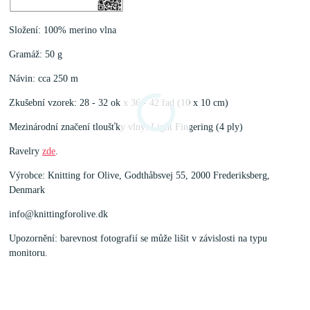
Složení: 100% merino vlna
Gramáž: 50 g
Návin: cca 250 m
Zkušební vzorek: 28 - 32 ok x 36 - 42 řad (10 x 10 cm)
Mezinárodní značení tloušťky vlny: Light Fingering (4 ply)
Ravelry
zde
.
Výrobce: Knitting for Olive, Godthåbsvej 55, 2000 Frederiksberg,
Denmark
info@knittingforolive.dk
Upozornění: barevnost fotografií se může lišit v závislosti na typu
monitoru.