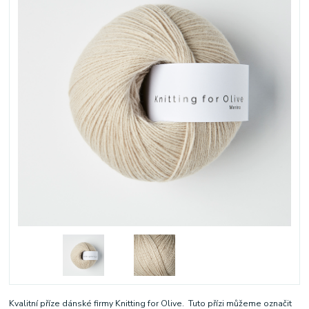
Kvalitní příze dánské firmy Knitting for Olive. Tuto přízi můžeme označit