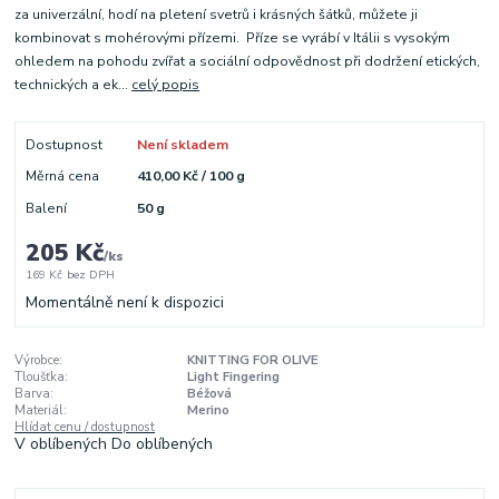
za univerzální, hodí na pletení svetrů i krásných šátků, můžete ji
kombinovat s mohérovými přízemi. Příze se vyrábí v Itálii s vysokým
ohledem na pohodu zvířat a sociální odpovědnost při dodržení etických,
technických a ek...
celý popis
Dostupnost
Není skladem
Měrná cena
410,00 Kč / 100 g
Balení
50 g
205 Kč
/
ks
169 Kč
bez DPH
Momentálně není k dispozici
Výrobce:
KNITTING FOR OLIVE
Tloušťka:
Light Fingering
Barva:
Béžová
Materiál:
Merino
Hlídat cenu / dostupnost
V oblíbených
Do oblíbených