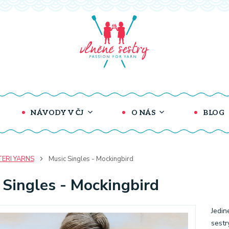
NÁVODY V ČJ
O NÁS
BLOG
TERI YARNS
Music Singles - Mockingbird
 Singles - Mockingbird
Jedin
sestr