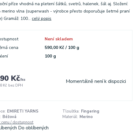
oční příze vhodná na pletení šátků, svetrů, halenek, šál aj. Složení:
merino vlna (superwash - výrobce přesto doporučuje šetrné praní
e) Gramáž: 100...
celý popis
ostupnost
Není skladem
ěrná cena
590,00 Kč / 100 g
lení
100 g
90 Kč
/
ks
Momentálně není k dispozici
8 Kč
bez DPH
ce:
EMIRETI YARNS
Tloušťka:
Fingering
:
Béžová
Materiál:
Merino
t cenu / dostupnost
líbených
Do oblíbených