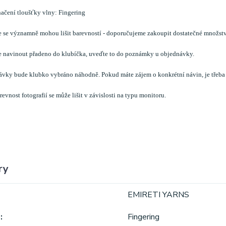
ačení tloušťky vlny: Fingering
e se významně mohou lišit barevností - doporučujeme zakoupit dostatečné množstv
te navinout přadeno do klubíčka, uveďte to do poznámky u objednávky.
ávky bude klubko vybráno náhodně. Pokud máte zájem o konkrétní návin, je třeb
evnost fotografií se může lišit v závislosti na typu monitoru.
ry
EMIRETI YARNS
a
Fingering