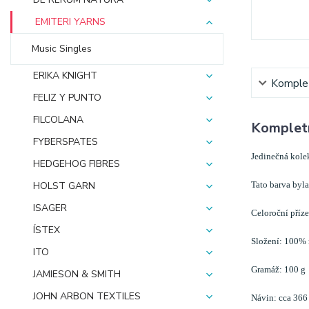
EMITERI YARNS
Music Singles
ERIKA KNIGHT
Komplet
FELIZ Y PUNTO
FILCOLANA
Kompletn
FYBERSPATES
Jedinečná kolek
HEDGEHOG FIBRES
Tato barva byla
HOLST GARN
ISAGER
Celoroční příze 
ÍSTEX
Složení: 100% m
ITO
Gramáž: 100 g
JAMIESON & SMITH
JOHN ARBON TEXTILES
Návin: cca 366