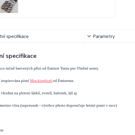
ní specifikace
Parametry
í specifikace
ce ručně barvených přízí od Emiteri Yarns pro Vlněné sestry.
 inspirována písní
Mockingbird
od Eminema.
vhodná na pletení šátků, svetrů, halenek, šál aj.
erino vlna (superwash - výrobce přesto doporučuje šetrné praní v ruce)
 m