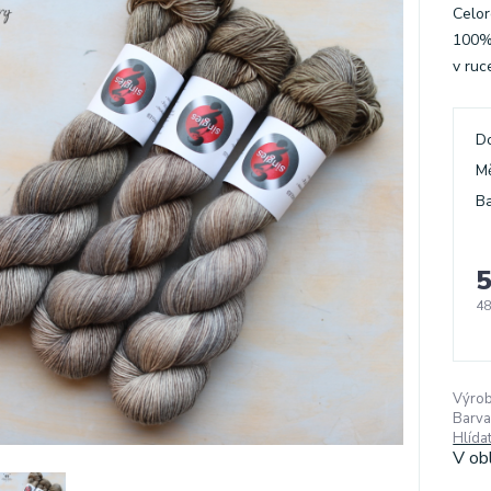
Celor
100% 
v ruc
D
M
Ba
5
48
Výrob
Barva
Hlída
V ob