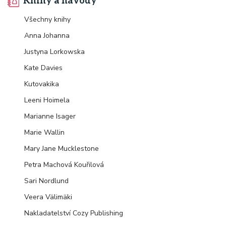
Knihy a návody
Všechny knihy
Anna Johanna
Justyna Lorkowska
Kate Davies
Kutovakika
Leeni Hoimela
Marianne Isager
Marie Wallin
Mary Jane Mucklestone
Petra Machová Kouřilová
Sari Nordlund
Veera Välimäki
Nakladatelství Cozy Publishing