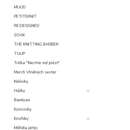
MUUD
PETITEKNIT
RE:DESIGNED
SOAK
THE KNITTING BARBER
TULIP
Trička "Nechte mě plést"
Merch Vlněných sester
Nášivky
Háčky
Bambule
Koncovky
Knoflíky
Měřidla jehlic