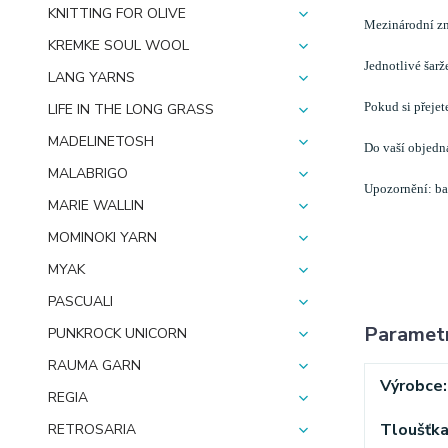
KNITTING FOR OLIVE
Mezinárodní zn
KREMKE SOUL WOOL
Jednotlivé šarž
LANG YARNS
Pokud si přeje
LIFE IN THE LONG GRASS
MADELINETOSH
Do vaší objedn
MALABRIGO
Upozornění: bar
MARIE WALLIN
MOMINOKI YARN
MYAK
PASCUALI
Paramet
PUNKROCK UNICORN
RAUMA GARN
Výrobce
REGIA
Tloušťk
RETROSARIA